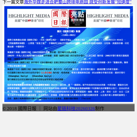
享
下一篇文章
海外华媒走进合肥蜀山跨境电商园 感受创新发展“加速度”
© 2018 國際日報 ｜ 网站由
星链科技20260326
制作