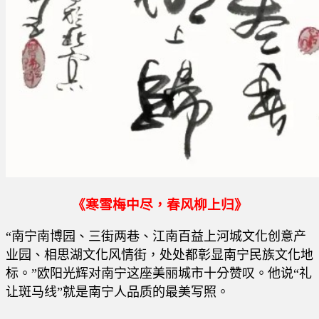
《寒雪梅中尽，春风柳上归》
“南宁南博园、三街两巷、江南百益上河城文化创意产
业园、相思湖文化风情街，处处都彰显南宁民族文化地
标。”欧阳光辉对南宁这座美丽城市十分赞叹。他说“礼
让斑马线”就是南宁人品质的最美写照。