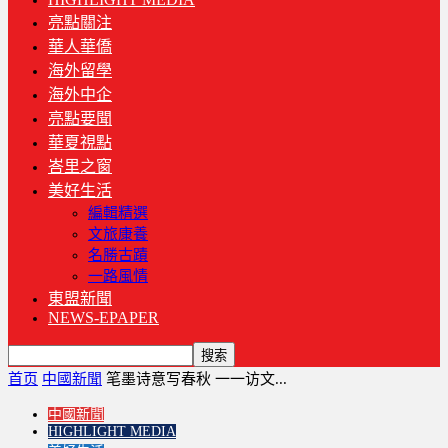
亮點關注
華人華僑
海外留學
海外中企
亮點要聞
華夏視點
峇里之窗
美好生活
編輯精選
文旅康養
名勝古蹟
一路風情
東盟新聞
NEWS-EPAPER
首页
中國新聞
笔墨诗意写春秋 一一访文...
中國新聞
HIGHLIGHT MEDIA