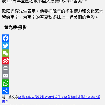
辰123周年全国名家书画大展赛中荣获“金奖”。
欧阳光辉先生表示，他要把晚年的毕生精力和文化艺术
留给南宁，为南宁的春夏秋冬抹上一道美丽的色彩。
黄光荣
/摄影
Facebook
Twitter
WeChat
Sina
Weibo
Print
Email
WhatsApp
前一篇文章
疫情下华人旅游业者艰难求生，疫苗何时才能让旅游业重
分
振？