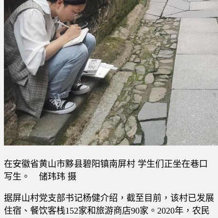
在安徽省黄山市黟县碧阳镇南屏村 学生们正坐在巷口
写生。 储玮玮 摄
据屏山村党支部书记杨健介绍，截至目前，该村已发展
住宿、餐饮客栈152家和旅游商店90家。2020年，农民