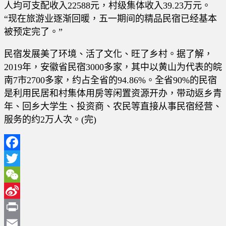
人均可支配收入22588元，村级集体收入39.23万元。
“现在旅游业逐渐回暖，五一期间的精品民宿已经基本
被预定完了。”
民宿发展美了环境、活了文化、旺了乡村。据了解，
2019年，安徽省民宿3000多家，其中以黄山为代表的皖
南7市2700多家，约占全省的94.86%。全省90%的民宿
是利用民居和村集体用房等闲置资源开办，带动返乡青
年、回乡大学生、投资商、农民等直接从事民宿经营、
服务的约2万人次。(完)
Facebook
Twitter
WeChat
Sina
Weibo
Print