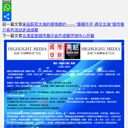
Email
WhatsApp
前一篇文章
来自蔚蓝大海的盛情邀约 ——“春暖花开·遇见北海”城市推
分
介系列活动走进成都
享
下一篇文章
北海宜居城市展示会在成都环球中心开幕