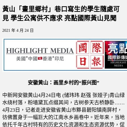
黃山「畫里鄉村」巷口寫生的學生隨處可
見 學生公寓供不應求 亮點國際黃山見聞
2021 年 4 月 24 日
安徽黄山：画里乡村的“振兴图”
中新网安徽黄山4月24日电 (储玮玮 赵强 张娅子)青山绿
水绕村落，粉墙黛瓦点缀其间，古树参天古桥静卧……
4月23日，记者走进安徽省黄山市黟县碧阳镇南屏村，
彷佛置身于一幅巨大的江南水乡画卷中。近年来，当地
依托千年古村特有的历史文化资源和生态资源优势，促