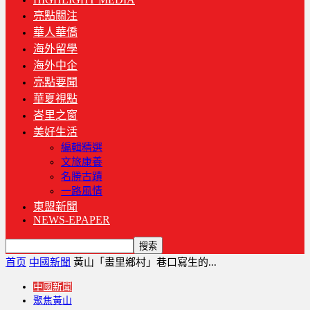
亮點關注
華人華僑
海外留學
海外中企
亮點要聞
華夏視點
峇里之窗
美好生活
編輯精選
文旅康養
名勝古蹟
一路風情
東盟新聞
NEWS-EPAPER
首页
中國新聞
黃山「畫里鄉村」巷口寫生的...
中國新聞
聚焦黃山