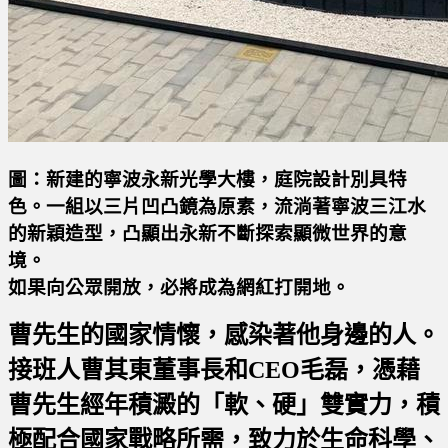
圖：新建的寧波永新光學大樓，庭院設計別具特
色。一組以三片凹凸鏡為原素，流淌著寧波三江水
的新穎造型，凸顯出永新不斷探索顯微世界的意
境。
如果向公眾開放，必將成為網紅打開地。
曹先生的國家情懷，感染著他身邊的人。
接班人曹其東董事長和CEO毛磊，憑藉
曹先生經年積澱的「軟、硬」雙實力，積
極配合國家戰略所需，
致力於生命科學、