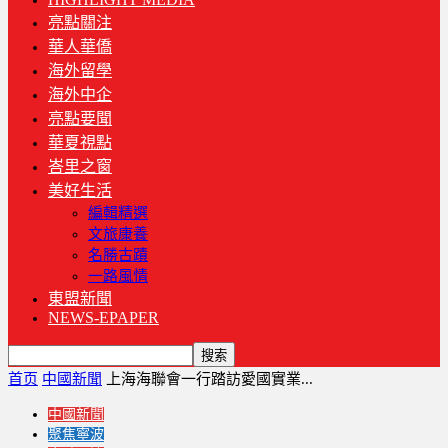
亮點關注
華人華僑
海外留學
海外中企
亮點要聞
華夏視點
峇里之窗
美好生活
編輯精選
文旅康養
名勝古蹟
一路風情
東盟新聞
NEWS-EPAPER
首页
中國新聞
上海海聯會一行踏訪愛國實業...
中國新聞
聚焦寧波