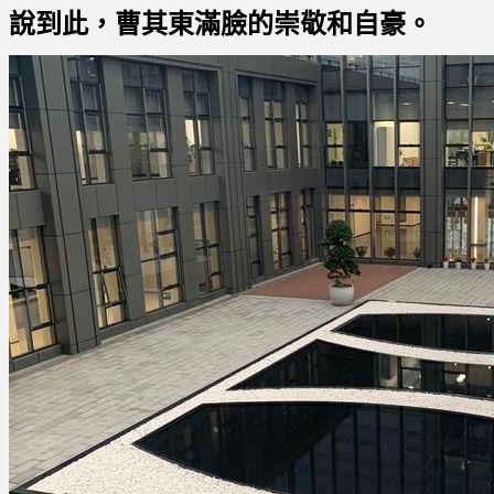
說到此，
曹其東
滿臉的崇敬和自豪。