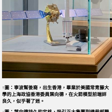
↑圖：寧波幫後裔，出生香港，畢業於美國常青藤大
學的上海政協香港委員葉向德，在火箭模型前端詳
良久，似乎著了迷。
↓圖：葉向德持久的定格，吸引正大集團副總裁郝鵬