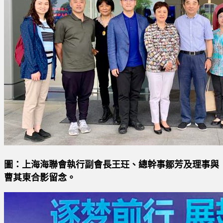
圖：上海海聯會執行副會長王玨、總幹事鄒芳及理事與
曹其東合影留念。