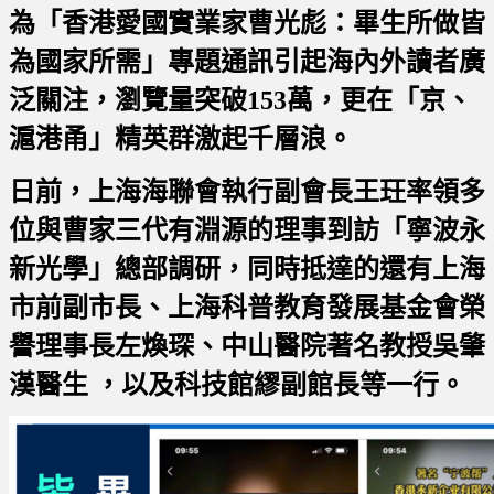
為「香港愛國實業家曹光彪：畢生所做皆
為國家所需」專題通訊引起海內外讀者廣
泛關注，瀏覽量突破153萬，更在「京、
滬港甬」精英群激起千層浪。
日前，上海海聯會執行副會長王玨率領多
位與曹家三代有淵源的理事到訪「寧波永
新光學」總部調研，同時抵達的還有上海
市前副市長、上海科普教育發展基金會榮
譽理事長左煥琛、中山醫院著名教授吳肇
漢醫生 ，以及科技館繆副館長等一行。