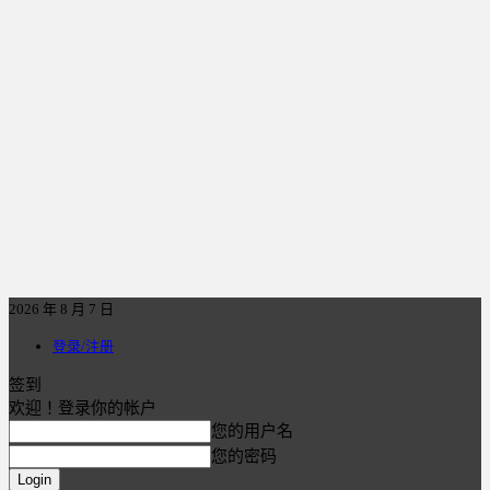
2026 年 8 月 7 日
登录/注册
签到
欢迎！登录你的帐户
您的用户名
您的密码