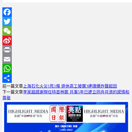
Facebook
Twitter
WeChat
Sina
Weibo
Print
Email
WhatsApp
前一篇文章
上海石化火災1死1傷 退休高工披露3連環爆炸聲起因
分
下一篇文章
李家超感謝現任特首林鄭 共事5年已建立同舟共濟的感情和
享
尊敬