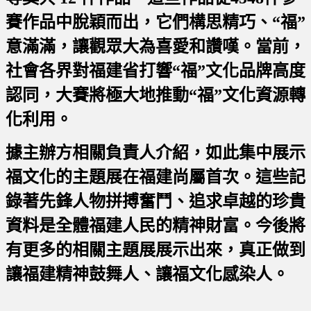
賽作品中脫穎而出，它們構思精巧、“福”
意滿滿，讓觀眾大為喜愛和讚嘆。當前，
社會各界對福建省打響“福”文化品牌高度
認同，大賽將極大地推動“福”文化資源轉
化利用。
據主辦方相關負責人介紹，如此集中展示
福文化的主題展在福建尚屬首次。這些記
錄著先鋒人物拼搏奮鬥、追求卓越的珍貴
資料是全體福建人民的精神財富。今後將
有更多的相關主題展展示出來，真正做到
讓福建精神鼓舞人、讓福文化感染人。