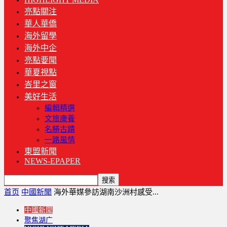
亮點關注
華人華僑
海外留學
海外中企
亮點要聞
華夏視點
峇里之窗
美好生活
編輯精選
文旅康養
名勝古蹟
一路風情
東盟新聞
NEWS-EPAPER
首页
中國新聞
海外華媒參訪湖南沙洲村感受...
中國新聞
聚焦湖广