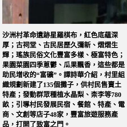
沙洲村革命遺跡星羅棋布，紅色底蘊深
厚；古祠堂、古民居歷久彌新、熠熠生
輝；瑤族民俗文化豐富多樣、極富特色；
果園菜園四季蔥鬱、瓜果飄香，這些都是
助民增收的“富礦”。譚詩華介紹，村里組
織規劃新建了135個攤子，供村民售賣土
特產；發動群眾種植水晶梨、柰李等780
畝；引導村民發展民宿、餐館、特產、電
商、文創等店子48家，豐富旅遊服務產
品，打開了致富之門。