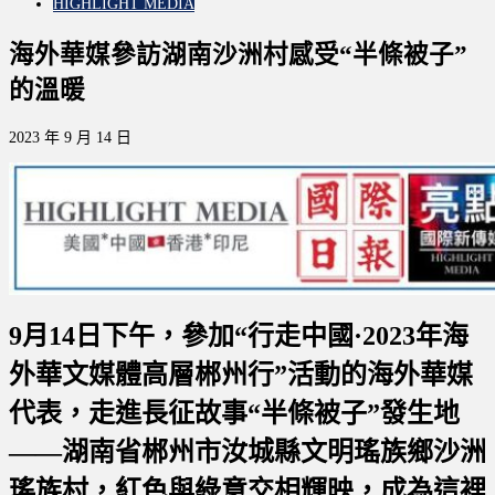
HIGHLIGHT MEDIA
海外華媒參訪湖南沙洲村感受“半條被子”
的溫暖
2023 年 9 月 14 日
9月14日下午，參加“行走中國·2023年海
外華文媒體高層郴州行”活動的海外華媒
代表，走進長征故事“半條被子”發生地
——湖南省郴州市汝城縣文明瑤族鄉沙洲
瑤族村，紅色與綠意交相輝映，成為這裡