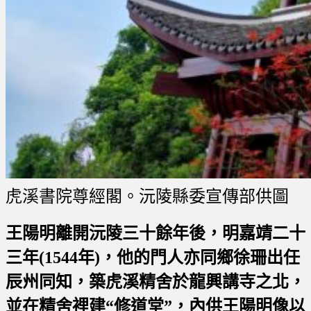
虎溪書院尊經閣。沅陵縣委宣傳部供圖
王陽明離開沅陵三十餘年後，明嘉靖二十
三年(1544年)，他的門人亦同鄉徐珊出任
辰州同知，築虎溪精舍於龍興講寺之北，
並在精舍裡建“修道堂”，內供王陽明像以