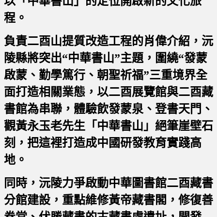
以「中華書山」的定位開啟新的文化旅
程。
負責二酉山提質改造工程的肖偉介紹，沅
陵縣將突出“中華書山”主題，圍繞“發蒙
啟蒙、勤學篤行、朝聖祈福”三重境界全
面打造相關業態，以二酉展覽館與二酉藏
書館為串聯，體驗飲發蒙泉、登書天門、
觀黃永玉老先生「中華書山」絕筆崖壁石
刻，把這裡打造成中國研發教育實踐高
地。
同時，沅陵力爭啟動中華圖書館二酉藏書
分館建設，重點維修黃帝藏書閣，修復善