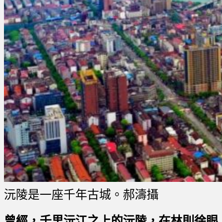
沅陵是一座千年古城。郝濤攝
曾經，千里沅江之上的沅陵，在林則徐眼