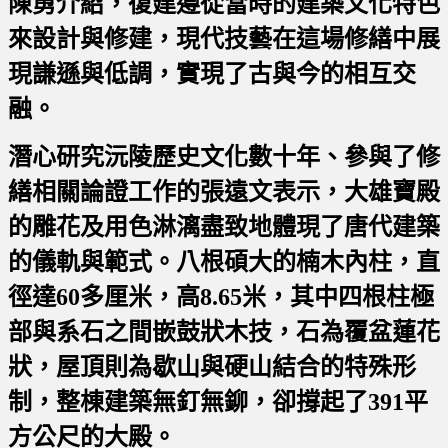
陳勇介紹，復建遵從當時的建築文化特色
來設計與修建，現代技藝在這場修繕中展
現謙遜與低調，實現了古與今的相互交
融。
潛心研究沅陵歷史文化數十年、參與了修
繕相關論證工作的張遠文表示，大雄寶殿
的雕花及用色淋漓盡致地體現了唐代建築
的儀軌與範式。八根碩大的楠木內柱，直
徑達60多厘米，高8.65米，其中四根柱極
部與系石之間嵌鼓狀木技，石為覆盆蓮花
狀，屋頂則為歇山與硬山結合的特殊形
制，整棟建築無釘無鉚，卻撐起了391平
方公尺的大殿。