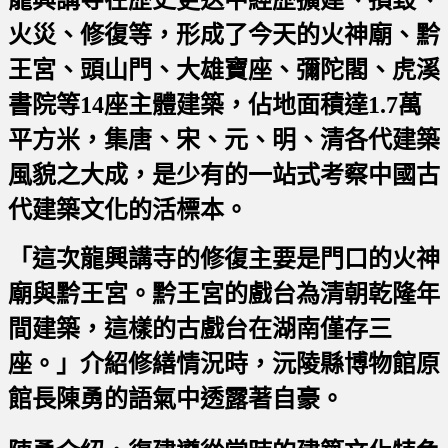
龍興講寺在歷史更迭中經歷擴建、損毀、
火災、修復等，形成了今天的火神廟、黔
王宮、頭山門、大雄寶座、彌陀閣、虎溪
書院等14座主體建築，佔地面積達1.7萬
平方米，集唐、宋、元、明、清各代建築
風貌之大成，是少有的一站式考察中國古
代建築文化的活標本。
「這次龍興講寺的修復主要是門口的火神
廟與黔王宮。黔王宮的戲台為清朝乾隆年
間建築，這樣的古戲台在湖南僅存三
座。」介紹修繕情況時，沅陵縣博物館原
館長陳勇的語氣中透露著自豪。