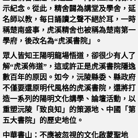
示紀念。從此，精舍闢為講堂及學舍，延
名師以教，每日誦讀之聲不絕於耳，一時
稱楚南盛事，虎溪精舍也被稱為楚南第一
學府，後改名為“虎溪書院」。
眾人皆知王陽明龍場悟道，卻很少有人了
解“虎溪佈道”，這或許正是虎溪書院隱逸
數百年的原因。如今，沅陵縣委、縣政府
不僅要還原明代風格的虎溪書院，還將打
造一系列的陽明文化講學、論壇活動，以
重塑沅陵「致良知」的策源地、中國「第
五大書院」的歷史地位。
中華書山：不應被忽視的文化啟蒙聖地