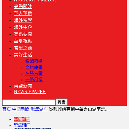
亮點關注
華人華僑
海外留學
海外中企
亮點要聞
華夏視點
峇里之窗
美好生活
編輯精選
文旅康養
名勝古蹟
一路風情
東盟新聞
NEWS-EPAPER
首页
中國新聞
聚焦湖广
從龍興講寺到中華書山湖南沅...
中國新聞
聚焦湖广