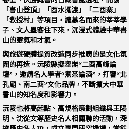
卷堂、伏勝藏書的古藏書處遺址，開發
「書山登頂」「酉水擺渡」「二酉寨」
「教授村」等項目，讓慕名而來的莘莘學
子、文人墨客住下來，沉浸式體驗中華書
山的靈氣和才氣。
與旅遊硬體提質改造同步推廣的是文化氛
圍的再造。沅陵縣擬舉辦“二酉高峰論
壇”，邀請名人學者“煮茶論酒”，打響“北
孔廟、南二酉”文化品牌，不斷擴大中華
書山的知名度和影響力。
沅陵也將高起點、高規格策劃組織與王陽
明、沈從文等歷史名人相關聯的活動，深
挖歷史名人IP，成立專門研究機構，常態