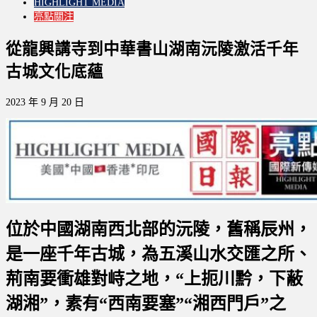
HIGHLIGHT MEDIA
亮點關注
從龍興講寺到中華書山湖南沅陵激活千年
古城文化底蘊
2023 年 9 月 20 日
位於中國湖南西北部的沅陵，舊稱辰州，
是一座千年古城，為五溪山水交匯之所、
荊南要衝雄對峙之地，“上扼川黔，下蔽
湖湘”，素有“西南要塞”“湘西門戶”之