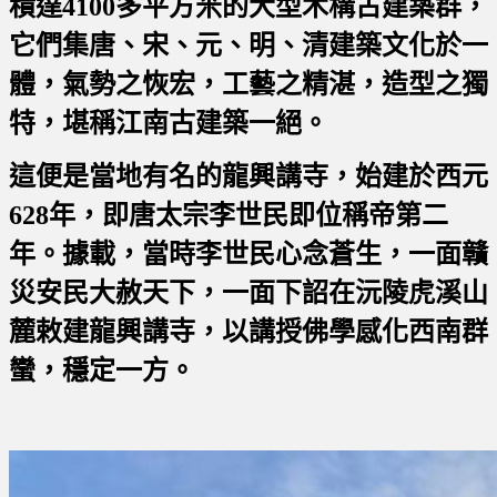
積達4100多平方米的大型木構古建築群，
它們集唐、宋、元、明、清建築文化於一
體，氣勢之恢宏，工藝之精湛，造型之獨
特，堪稱江南古建築一絕。
這便是當地有名的龍興講寺，始建於西元
628年，即唐太宗李世民即位稱帝第二
年。據載，當時李世民心念蒼生，一面贛
災安民大赦天下，一面下詔在沅陵虎溪山
麓敕建龍興講寺，以講授佛學感化西南群
蠻，穩定一方。