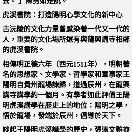
去。 」陳勇如是說。
虎溪書院：打造陽明心學文化的新中心
古沅陵的文化力量曾感染著一代又一代的
人，重要的文化場所還有與龍興講寺相鄰
的虎溪書院。
相傳明正德六年（西元1511年），明朝著
名的思想家、文學家、哲學家和軍事家王
陽明自貴州龍場諫歸，道過辰州，在龍興
講寺講學約一個月。有學者如此評價王陽
明虎溪講學在歷史上的地位：陽明之學，
悟於龍場，發端於辰州，倡導於天下。
談起王陽明虎溪講學的歷史，張遠文難掩