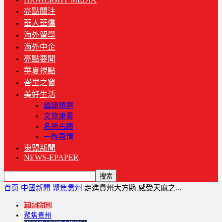
亮點關注
華人華僑
海外留學
海外中企
亮點要聞
華夏視點
峇里之窗
美好生活
編輯精選
文旅康養
名勝古蹟
一路風情
東盟新聞
NEWS-EPAPER
首页
中國新聞
聚焦贵州
走進貴州大方縣 感受天麻之...
中國新聞
聚焦贵州