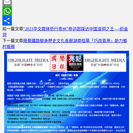
Weibo
Print
Email
WhatsApp
前一篇文章
“2023华文媒体侨行贵州”参访团探访中国溶洞之王—-织金
分
洞
享
下一篇文章
廢棄鐵路變身歷史文化長廊湖南桂陽「巧改善用」助力鄉
村振興