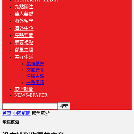
亮點關注
華人華僑
海外留學
海外中企
亮點要聞
華夏視點
峇里之窗
美好生活
編輯精選
文旅康養
名勝古蹟
一路風情
東盟新聞
NEWS-EPAPER
首页
中國新聞
聚焦蘇浙
聚焦蘇浙