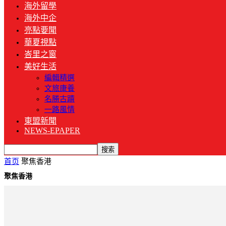
海外留學
海外中企
亮點要聞
華夏視點
峇里之窗
美好生活
編輯精選
文旅康養
名勝古蹟
一路風情
東盟新聞
NEWS-EPAPER
首页
聚焦香港
聚焦香港