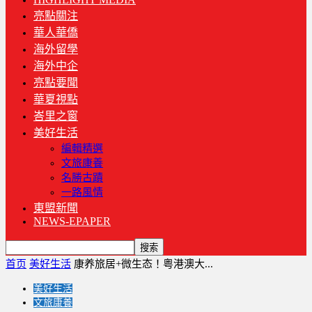
亮點關注
華人華僑
海外留學
海外中企
亮點要聞
華夏視點
峇里之窗
美好生活
編輯精選
文旅康養
名勝古蹟
一路風情
東盟新聞
NEWS-EPAPER
首页
美好生活
康养旅居+微生态！粤港澳大...
美好生活
文旅康養