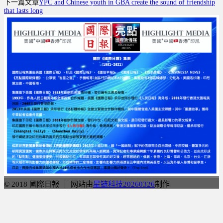
下一篇文章
YPC and Chinese youth in GBA create the sound of friendship
享
that lasts long
© 2018 國際日報 ｜ 网站由
星链科技20260326
制作