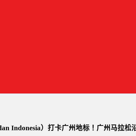
a dan Indonesia）打卡广州地标！广州马