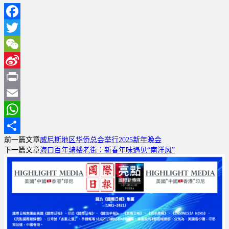
Facebook
Twitter
WeChat
Sina
Weibo
Print
Email
WhatsApp
前一篇文章
威尼斯地区华侨总会举行2025新年晚会
分
下一篇文章
海口百年骑楼老街：新春年味遇见“南洋风”
享