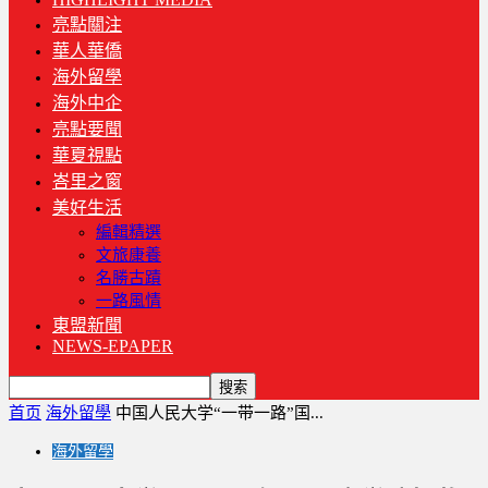
亮點關注
華人華僑
海外留學
海外中企
亮點要聞
華夏視點
峇里之窗
美好生活
編輯精選
文旅康養
名勝古蹟
一路風情
東盟新聞
NEWS-EPAPER
首页
海外留學
中国人民大学“一带一路”国...
海外留學