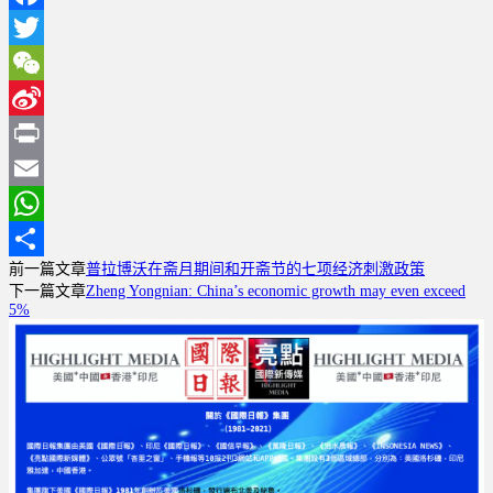
Facebook
Twitter
WeChat
Sina
Weibo
Print
Email
WhatsApp
前一篇文章
普拉博沃在斋月期间和开斋节的七项经济刺激政策
分
下一篇文章
Zheng Yongnian: China’s economic growth may even exceed
享
5%