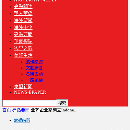
亮點關注
華人華僑
海外留學
海外中企
亮點要聞
華夏視點
峇里之窗
美好生活
編輯精選
文旅康養
名勝古蹟
一路風情
東盟新聞
NEWS-EPAPER
首页
亮點要聞
亚齐企业家创立Indone...
亮點要聞