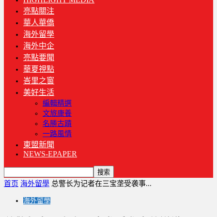
亮點關注
華人華僑
海外留學
海外中企
亮點要聞
華夏視點
峇里之窗
美好生活
編輯精選
文旅康養
名勝古蹟
一路風情
東盟新聞
NEWS-EPAPER
首页
海外留學
总警长为记者在三宝垄受袭事...
海外留學