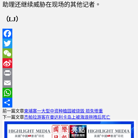
助理还继续威胁在现场的其他记者。
（LJ）
Facebook
Twitter
WeChat
Sina
Weibo
Print
Email
WhatsApp
前一篇文章
柬埔寨一大型中资种植园被烧毁 损失惨重
分
下一篇文章
杰帕拉游客在曼达利卡岛上被海浪拖拽后死亡
享