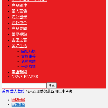
亮點關注
華人華僑
海外留學
海外中企
亮點要聞
華夏視點
峇里之窗
美好生活
編輯精選
文旅康養
名勝古蹟
一路風情
東盟新聞
NEWS-EPAPER
首页
華人華僑
马来西亚侨领赴四川巴中考察...
華人華僑
東盟新聞