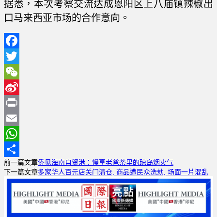
据悉，本次考察交流达成恩阳区上八庙镇辣椒出
口马来西亚市场的合作意向。
Facebook
Twitter
WeChat
Sina
Weibo
Print
Email
WhatsApp
前一篇文章
侨见海南自贸港：慢享老爸茶里的琼岛烟火气
分
下一篇文章
多家华人百元店关门清仓, 商品遭民众洗劫, 场面一片混乱
享