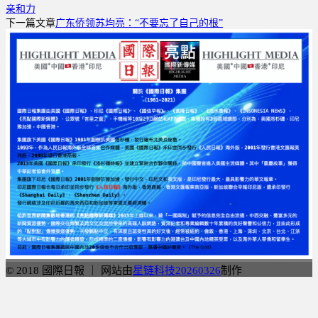
亲和力
享
下一篇文章
广东侨领苏均亮：“不要忘了自己的根”
© 2018 國際日報 ｜ 网站由
星链科技20260326
制作