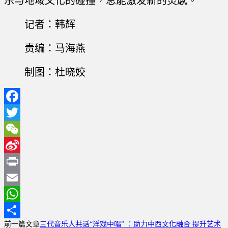
乐与地域文化的碰撞，总能激发新的灵感。”
记者：韩辉
责编：马海燕
制图：杜晓姣
Facebook
Twitter
WeChat
Sina
Weibo
Print
Email
WhatsApp
前一篇文章
三代音乐人共话“洋戏中唱” ：助力中西文化融合 提升艺术
分