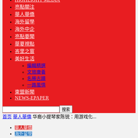
亮點關注
華人華僑
海外留學
海外中企
亮點要聞
華夏視點
峇里之窗
美好生活
編輯精選
文旅康養
名勝古蹟
一路風情
東盟新聞
NEWS-EPAPER
首页
華人華僑
华裔小提琴家陈锐：用游戏化...
華人華僑
海外留學