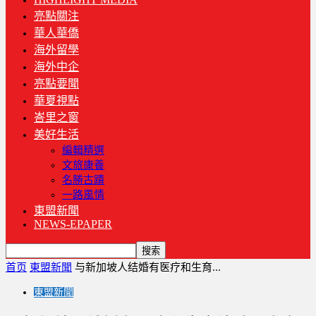
亮點關注
華人華僑
海外留學
海外中企
亮點要聞
華夏視點
峇里之窗
美好生活
編輯精選
文旅康養
名勝古蹟
一路風情
東盟新聞
NEWS-EPAPER
首页
東盟新聞
与新加坡人结婚有医疗和生育...
東盟新聞