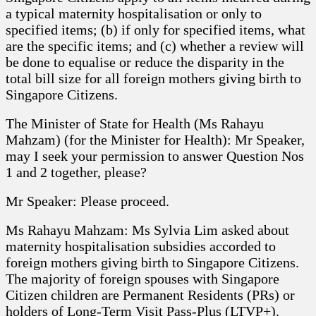
a typical maternity hospitalisation or only to
specified items; (b) if only for specified items, what
are the specific items; and (c) whether a review will
be done to equalise or reduce the disparity in the
total bill size for all foreign mothers giving birth to
Singapore Citizens.
The Minister of State for Health (Ms Rahayu
Mahzam) (for the Minister for Health): Mr Speaker,
may I seek your permission to answer Question Nos
1 and 2 together, please?
Mr Speaker: Please proceed.
Ms Rahayu Mahzam: Ms Sylvia Lim asked about
maternity hospitalisation subsidies accorded to
foreign mothers giving birth to Singapore Citizens.
The majority of foreign spouses with Singapore
Citizen children are Permanent Residents (PRs) or
holders of Long-Term Visit Pass-Plus (LTVP+).