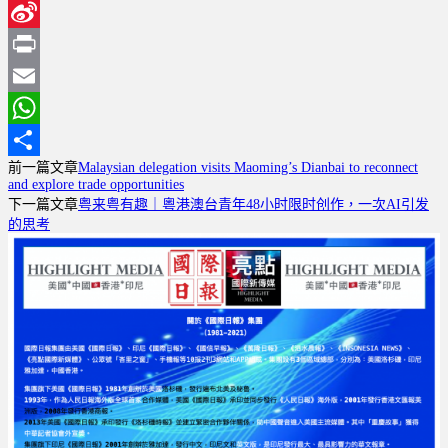
WeChat
Sina
Weibo
Print
Email
WhatsApp
前一篇文章
Malaysian delegation visits Maoming’s Dianbai to reconnect
分
and explore trade opportunities
享
下一篇文章
粤来粤有趣｜粵港澳台青年48小时限时创作，一次AI引发
的思考