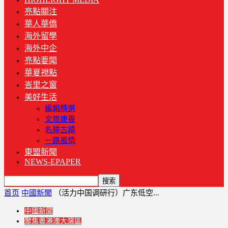
亮點關注
華人華僑
海外留學
海外中企
亮點要聞
華夏視點
峇里之窗
美好生活
編輯精選
文旅康養
名勝古蹟
一路風情
東盟新聞
NEWS-EPAPER
首页
中國新聞
（活力中国调研行）广东低空...
中國新聞
聚焦粵港澳大灣區