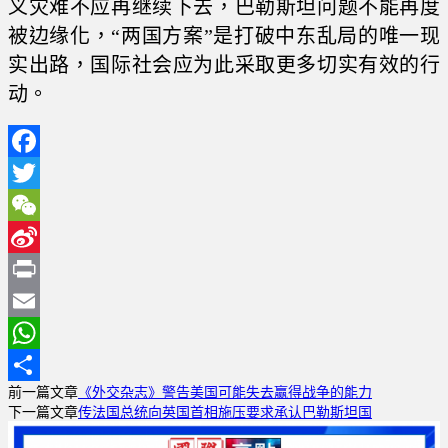
义灾难不应再继续下去，巴勒斯坦问题不能再度
被边缘化，“两国方案”是打破中东乱局的唯一现
实出路，国际社会应为此采取更多切实有效的行
动。
Facebook
Twitter
WeChat
Sina
Weibo
Print
Email
WhatsApp
前一篇文章
《外交杂志》警告美国可能失去赢得战争的能力
分
下一篇文章
传法国总统向英国首相施压要求承认巴勒斯坦国
享