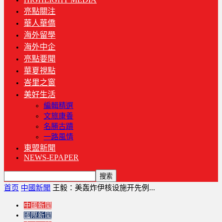
亮點關注
華人華僑
海外留學
海外中企
亮點要聞
華夏視點
峇里之窗
美好生活
編輯精選
文旅康養
名勝古蹟
一路風情
東盟新聞
NEWS-EPAPER
首页
中國新聞
王毅：美轰炸伊核设施开先例...
中國新聞
國際新聞