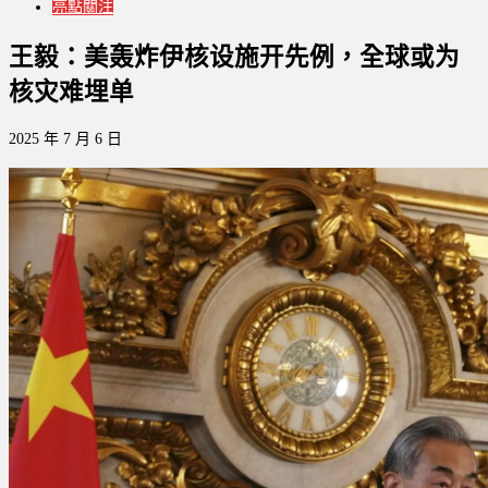
亮點關注
王毅：美轰炸伊核设施开先例，全球或为
核灾难埋单
2025 年 7 月 6 日