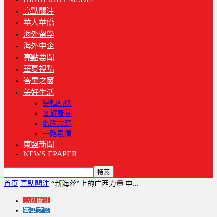
亮點關注
華人華僑
海外留學
海外中企
亮點要聞
華夏視點
峇里之窗
美好生活
編輯精選
文旅康養
名勝古蹟
一路風情
東盟新聞
NEWS-EPAPER
首页
亮點關注
“新海丝”上的广西力量 中...
亮點關注
峇里之窗