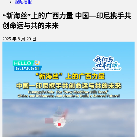
视频播报
“新海丝”上的广西力量 中国—印尼携手共
创命运与共的未来
2025 年 8 月 29 日
視
訊
播
放
器