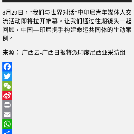
8月29日，“我们与世界对话”中印尼青年媒体人交
流活动即将拉开帷幕。让我们通过往期镜头一起
回顾，中国—印尼携手构建命运共同体的生动案
例。
来源： 广西云-广西日报特派印度尼西亚采访组
Facebook
Twitter
WeChat
Sina
Weibo
Print
Email
WhatsApp