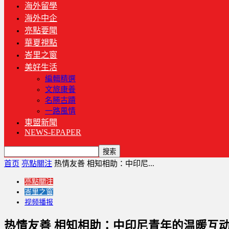
海外留學
海外中企
亮點要聞
華夏視點
峇里之窗
美好生活
編輯精選
文旅康養
名勝古蹟
一路風情
東盟新聞
NEWS-EPAPER
首页
亮點關注
热情友善 相知相助：中印尼...
亮點關注
峇里之窗
视频播报
热情友善 相知相助：中印尼青年的温暖互