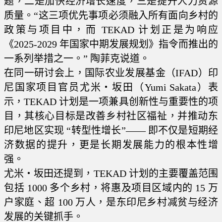
题，二是加快经济增长速度，三是提升人力资源
质量。“这三项优先事项必须融入所有面向乡村的
政策与项目中，而 TEKAD 计划正是为响应
《2025-2029 年国家中期发展规划》指令而推出的
一系列举措之一。” 陶菲克说道。
在同一研讨会上，国际农业发展基金（IFAD）印
尼国家项目官员尤米・坂田（Yumi Sakata）表
示，TEKAD 计划是一项兼具创新性与重要性的项
目，其核心目标是改善乡村社区福祉，并推动东
印尼地区实现 “转型性增长”—— 即不仅是短期经
济数据的提升，更是长期发展能力的根本性增
强。
尤米・坂田还提到，TEKAD 计划的主要覆盖范围
包括 1000 多个乡村，将惠及项目区域内的 15 万
户家庭、超 100 万人，是东印尼乡村减贫与经济
发展的关键抓手。