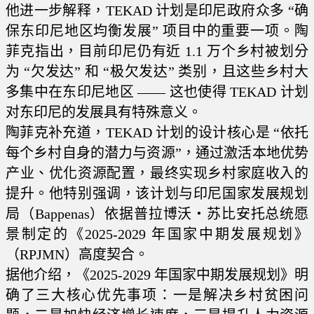
他进一步解释，TEKAD 计划是印尼政府众多 “确
保东印尼地区均衡发展” 项目中的重要一项。陶
菲克指出，目前印尼仍有近 1.1 万个乡村被划分
为 “欠发达” 和 “极欠发达” 类别，且这些乡村大
多集中在东印尼地区 —— 这也使得 TEKAD 计划
对东印尼的发展具有特殊意义。
陶菲克补充道，TEKAD 计划的设计核心是 “依托
每个乡村自身的潜力与资源”，通过激活本地优势
产业、优化资源配置，最终实现乡村家庭收入的
提升。他特别强调，该计划与印尼国家发展规划
局（Bappenas）依据普拉博沃・苏比安托总统愿
景制定的《2025-2029 年国家中期发展规划》
（RPJMN）高度契合。
据他介绍，《2025-2029 年国家中期发展规划》明
确了三大核心优先事项：一是解决乡村贫困问