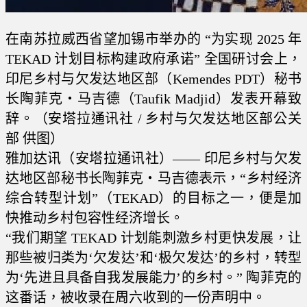
在南苏拉威西省望加锡市举办的 “为实现 2025 年
TEKAD 计划目标构建政府承诺” 全国研讨会上，
印尼乡村与欠发达地区部（Kemendes PDT）秘书
长陶菲克・马吉德（Taufik Madjid）发表开幕致
辞。（安塔拉通讯社 / 乡村与欠发达地区部公关
部 供图）
雅加达讯（安塔拉通讯社）—— 印尼乡村与欠发
达地区部秘书长陶菲克・马吉德表示，“乡村经济
综合转型计划”（TEKAD）的目标之一，便是加
快推动乡村包容性经济增长。
“我们期望 TEKAD 计划能刺激乡村更快发展，让
那些被归类为‘欠发达’和‘极欠发达’的乡村，转型
为‘先进且具备自我发展能力’的乡村。” 陶菲克的
这番话，被收录在周六收到的一份声明中。