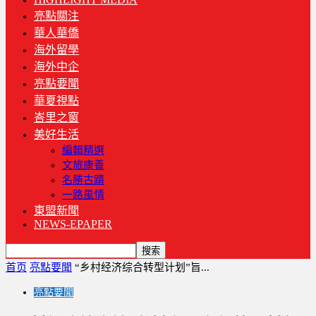
亮點關注
華人華僑
海外留學
海外中企
亮點要聞
華夏視點
峇里之窗
美好生活
編輯精選
文旅康養
名勝古蹟
一路風情
東盟新聞
NEWS-EPAPER
首页
亮點要聞
“乡村经济综合转型计划”旨...
亮點要聞