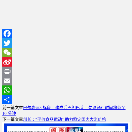
Facebook
Twitter
WeChat
Sina
Weibo
Print
Email
WhatsApp
前一篇文章
巴勿高速3 标段：建成后巴朗巴莱 – 勿洞通行时间将缩至
分
10 分钟
享
下一篇文章
部长：“平价食品运动” 助力稳定国内大米价格