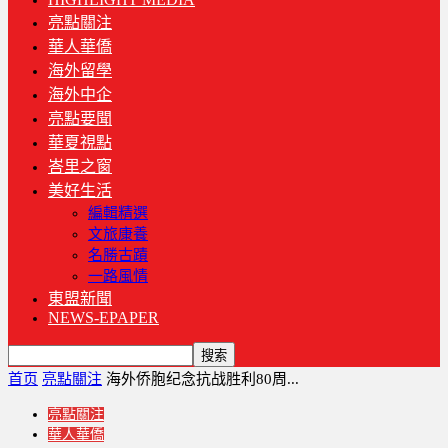
亮點關注
華人華僑
海外留學
海外中企
亮點要聞
華夏視點
峇里之窗
美好生活
編輯精選
文旅康養
名勝古蹟
一路風情
東盟新聞
NEWS-EPAPER
首页
亮點關注
海外侨胞纪念抗战胜利80周...
亮點關注
華人華僑