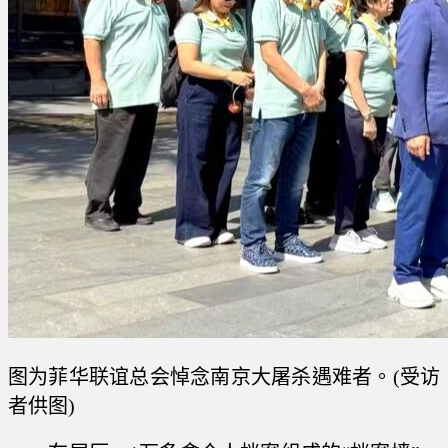
图为菲华联谊总会悼念南京大屠杀遇难者。(受访
者供图)