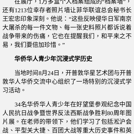
在展厅，1万多盒个人档案组成的“档案墙”，
还有1213位幸存者照片墙让菲华联谊总会秘书长
王宏忠印象深刻。他说：“这些反映侵华日军南京
大屠杀的每一件文物、每一张史料照片都诉说着
战争带来的伤痛，它也在提醒我们，和平来之不
易，我们要倍加珍惜。”
华侨华人青少年沉浸式学历史
当地时间8月24日，开普敦华星艺术团与开普
敦华人华侨交流中心组织了一场特别的沉浸式学
习活动。
34名华侨华人青少年在好望堡参观纪念中国
人民抗日战争暨世界反法西斯战争胜利80周年图
片展。在老师的带领下，他们学习了包括淞沪会
战、平型关大捷、百团大战等重大历史事件和英