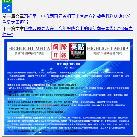
WhatsApp
前一篇文章
习近平：中俄两国元首相互出席对方的战争胜利庆典充分
分
彰显大国担当
享
下一篇文章
俄中印领导人在上合组织峰会上的团结向美国发出“强有力
信号”