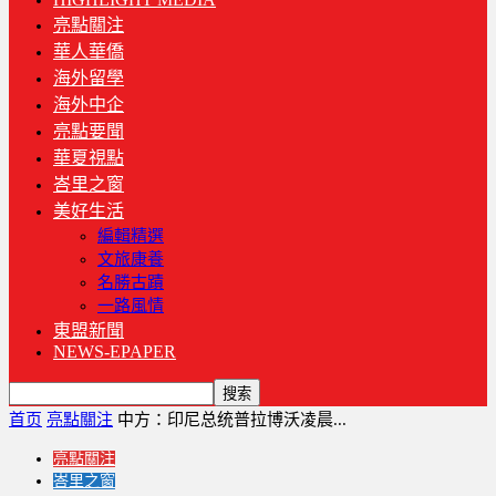
亮點關注
華人華僑
海外留學
海外中企
亮點要聞
華夏視點
峇里之窗
美好生活
編輯精選
文旅康養
名勝古蹟
一路風情
東盟新聞
NEWS-EPAPER
首页
亮點關注
中方：印尼总统普拉博沃凌晨...
亮點關注
峇里之窗