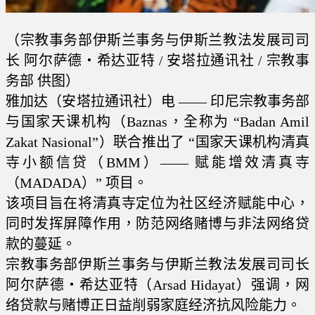
（宗教事务部伊斯兰事务与伊斯兰教法发展司司
长 阿尔萨德・希达亚特 / 安塔拉通讯社 / 宗教事
务部 供图）
雅加达（安塔拉通讯社）电 —— 印尼宗教事务部
与国家天课机构（Baznas，全称为 “Badan Amil
Zakat Nasional”）联合推出了 “国家天课机构清真
寺小额信贷（BMM）—— 赋能增效清真寺
（MADADA）” 项目。
该项目旨在将清真寺定位为社区经济赋能中心，
同时发挥屏障作用，防范网络赌博与非法网络贷
款的蔓延。
宗教事务部伊斯兰事务与伊斯兰教法发展司司长
阿尔萨德・希达亚特（Arsad Hidayat）强调，网
络贷款与赌博正日益削弱家庭经济抗风险能力。