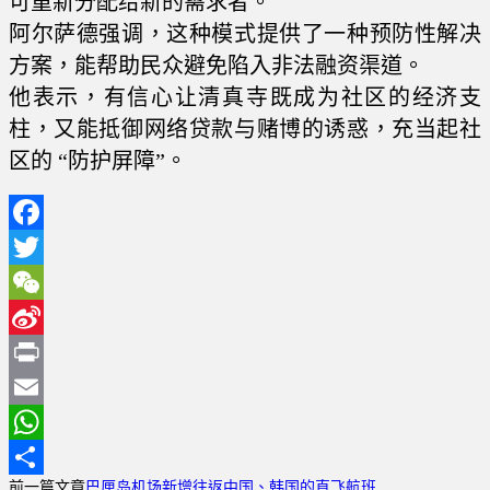
可重新分配给新的需求者。
阿尔萨德强调，这种模式提供了一种预防性解决
方案，能帮助民众避免陷入非法融资渠道。
他表示，有信心让清真寺既成为社区的经济支
柱，又能抵御网络贷款与赌博的诱惑，充当起社
区的 “防护屏障”。
Facebook
Twitter
WeChat
Sina
Weibo
Print
Email
WhatsApp
前一篇文章
巴厘岛机场新增往返中国、韩国的直飞航班