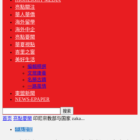
亮點關注
華人華僑
海外留學
海外中企
亮點要聞
華夏視點
峇里之窗
美好生活
編輯精選
文旅康養
名勝古蹟
一路風情
東盟新聞
NEWS-EPAPER
首页
亮點要聞
印尼宗教部与国家 zaka...
亮點要聞