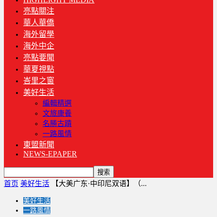
亮點關注
華人華僑
海外留學
海外中企
亮點要聞
華夏視點
峇里之窗
美好生活
編輯精選
文旅康養
名勝古蹟
一路風情
東盟新聞
NEWS-EPAPER
首页
美好生活
【大美广东·中印尼双语】（...
美好生活
一路風情