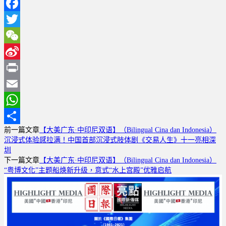
Facebook
Twitter
WeChat
Sina
Weibo
Print
Email
WhatsApp
前一篇文章
【大美广东·中印尼双语】（Bilingual Cina dan Indonesia）
分
沉浸式体验感拉满！中国首部沉浸式肢体剧《交易人生》十一亮相深
享
圳
下一篇文章
【大美广东·中印尼双语】（Bilingual Cina dan Indonesia）
“粤博文化”主题船焕新升级，意式“水上宫殿”优雅启航