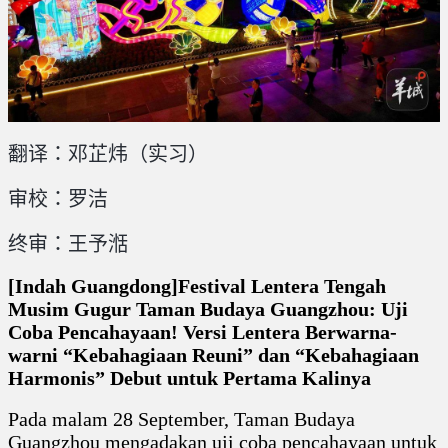
翻译：邓芷炜（实习）
审校：罗洁
终审：王予湉
[Indah Guangdong]Festival Lentera Tengah
Musim Gugur Taman Budaya Guangzhou: Uji
Coba Pencahayaan! Versi Lentera Berwarna-
warni “Kebahagiaan Reuni” dan “Kebahagiaan
Harmonis” Debut untuk Pertama Kalinya
Pada malam 28 September, Taman Budaya
Guangzhou mengadakan uji coba pencahayaan untuk