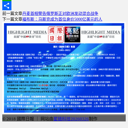
WhatsApp
前一篇文章
丹麦首相警告俄罗斯正对欧洲发动混合战争
分
下一篇文章
福布斯：马斯克成为首位身价5000亿美元的人
享
© 2018 國際日報 ｜ 网站由
星链科技20260326
制作