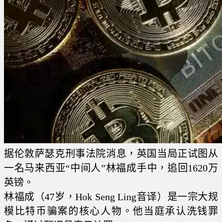
据伦敦萨瑟克刑事法院消息，英国当局正试图从
一名马来西亚“中间人”林福成手中，追回1620万
英镑。
林福成（47岁，Hok Seng Ling音译）是一宗大规
模比特币骗案的核心人物。他当庭承认洗钱罪