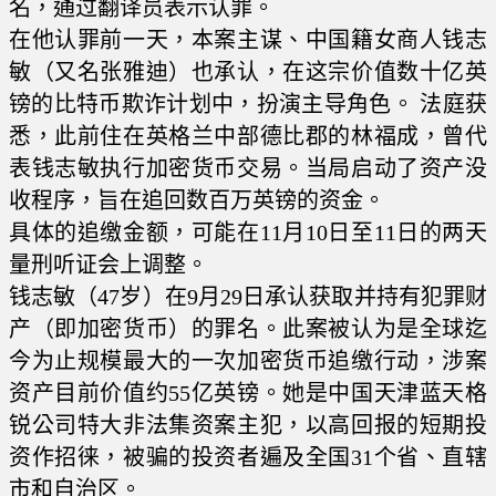
名，通过翻译员表示认罪。
在他认罪前一天，本案主谋、中国籍女商人钱志
敏（又名张雅迪）也承认，在这宗价值数十亿英
镑的比特币欺诈计划中，扮演主导角色。 法庭获
悉，此前住在英格兰中部德比郡的林福成，曾代
表钱志敏执行加密货币交易。当局启动了资产没
收程序，旨在追回数百万英镑的资金。
具体的追缴金额，可能在11月10日至11日的两天
量刑听证会上调整。
钱志敏（47岁）在9月29日承认获取并持有犯罪财
产（即加密货币）的罪名。此案被认为是全球迄
今为止规模最大的一次加密货币追缴行动，涉案
资产目前价值约55亿英镑。她是中国天津蓝天格
锐公司特大非法集资案主犯，以高回报的短期投
资作招徕，被骗的投资者遍及全国31个省、直辖
市和自治区。