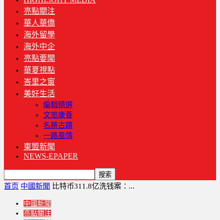
亮點關注
華人華僑
海外留學
海外中企
亮點要聞
華夏視點
峇里之窗
美好生活
編輯精選
文旅康養
名勝古蹟
一路風情
東盟新聞
NEWS-EPAPER
首页
中國新聞
比特币311.8亿洗钱案：...
中國新聞
亮點關注