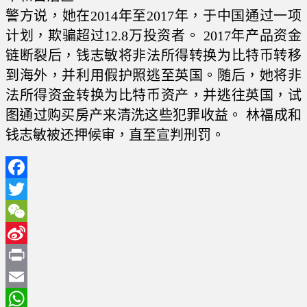
警方说，她在2014年至2017年，于中国通过一项
计划，欺骗超过12.8万投资者。 2017年产品资金
链断裂后，钱志敏将非法所得转换为比特币转移
到海外，并利用假护照逃至英国。随后，她将非
法所得资金转换为比特币资产，并逃往英国，试
图通过购买房产来清洗这些犯罪收益。 林福成和
钱志敏被还押候审，直至宣判刑罚。
Facebook
Twitter
WeChat
Sina
Weibo
Print
Email