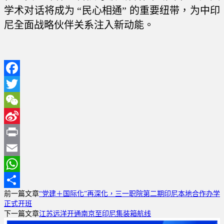
学术对话将成为 “民心相通” 的重要纽带，为中印
尼全面战略伙伴关系注入新动能。
Facebook
Twitter
WeChat
Sina
Weibo
Print
Email
WhatsApp
前一篇文章
“党建＋国际化”再深化，三一职院第二期印尼本地合作办学
分
正式开班
享
下一篇文章
江苏远洋开通南京至印尼集装箱航线