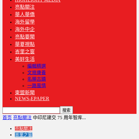
亮點關注
華人華僑
海外留學
海外中企
亮點要聞
華夏視點
峇里之窗
美好生活
編輯精選
文旅康養
名勝古蹟
一路風情
東盟新聞
NEWS-EPAPER
首页
亮點關注
中印尼建交 75 周年智库...
亮點關注
峇里之窗