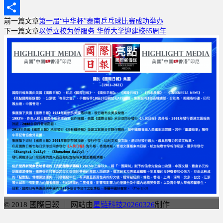
WhatsApp
前一篇文章
第一届“中华杯”泰南乒乓球比赛成功举办
分
下一篇文章
以侨立校为侨服务 华侨大学迎建校65周年
享
© 2018 國際日報 ｜ 网站由
星链科技20260326
制作