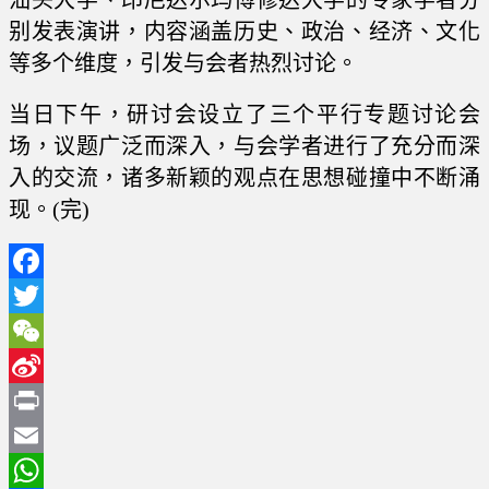
汕头大学、印尼达尔玛博修达大学的专家学者分
别发表演讲，内容涵盖历史、政治、经济、文化
等多个维度，引发与会者热烈讨论。
当日下午，研讨会设立了三个平行专题讨论会
场，议题广泛而深入，与会学者进行了充分而深
入的交流，诸多新颖的观点在思想碰撞中不断涌
现。(完)
Facebook
Twitter
WeChat
Sina
Weibo
Print
Email