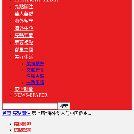
亮點關注
華人華僑
海外留學
海外中企
亮點要聞
華夏視點
峇里之窗
美好生活
編輯精選
文旅康養
名勝古蹟
一路風情
東盟新聞
NEWS-EPAPER
首页
亮點關注
第七届“海外华人与中国侨乡...
亮點關注
華人華僑