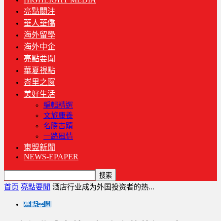
亮點關注
華人華僑
海外留學
海外中企
亮點要聞
華夏視點
峇里之窗
美好生活
編輯精選
文旅康養
名勝古蹟
一路風情
東盟新聞
NEWS-EPAPER
首页
亮點要聞
酒店行业成为外国投资者的热...
亮點要聞