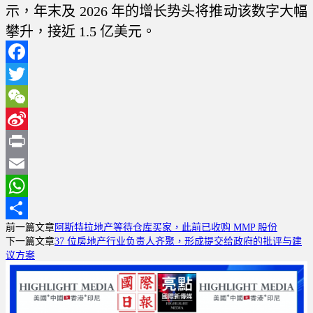
示，年末及 2026 年的增长势头将推动该数字大幅
攀升，接近 1.5 亿美元。
Facebook
Twitter
WeChat
Sina
Weibo
Print
Email
WhatsApp
前一篇文章
阿斯特拉地产等待仓库买家，此前已收购 MMP 股份
分
下一篇文章
37 位房地产行业负责人齐聚，形成提交给政府的批评与建
享
议方案