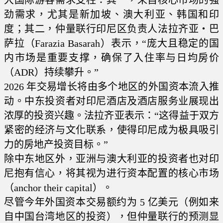
劲需求，尤其是新加坡、澳大利亚、韩国和印
度；其二，仲量联行印尼区负责人法拉齐亚・巴
萨拉（Farazia Basarah）表示，“庞大且稳定的国
内市场是重要支撑，确保了入住率与日均房价
（ADR）持续攀升。”
2026 年交易增长将由多个地区的外国资本流入推
动。中东投资者对印尼酒店及酒店服务业展现出
浓厚的投资兴趣。法拉齐亚表示：“这得益于双方
紧密的经济与文化联系，使得印尼成为极具吸引
力的房地产投资目标。”
除中东地区外，亚洲与澳大利亚的投资者也对印
尼抱有信心，将其视为进行资本配置的核心市场
（anchor their capital）。
尽管今年外国资本交易额约为 5 亿美元（例如来
自中国台湾地区的投资），但仲量联行的预测显