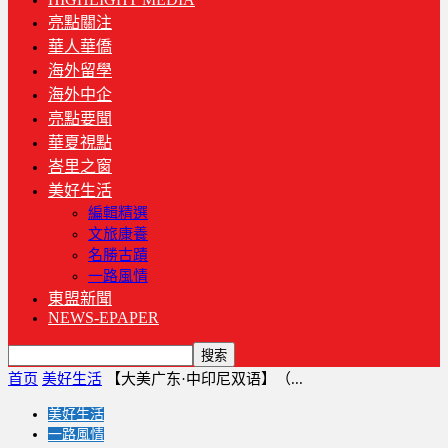
亮點關注
華人華僑
海外留學
海外中企
亮點要聞
華夏視點
峇里之窗
美好生活
編輯精選
文旅康養
名勝古蹟
一路風情
東盟新聞
NEWS-EPAPER
首页
美好生活
【大美广东·中印尼双语】（...
美好生活
一路風情