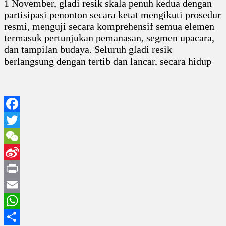
1 November, gladi resik skala penuh kedua dengan
partisipasi penonton secara ketat mengikuti prosedur
resmi, menguji secara komprehensif semua elemen
termasuk pertunjukan pemanasan, segmen upacara,
dan tampilan budaya. Seluruh gladi resik
berlangsung dengan tertib dan lancar, secara hidup
Facebook
Twitter
WeChat
Sina
Weibo
Print
Email
WhatsApp