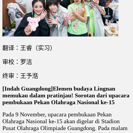
翻译：王睿（实习）
审校：罗洁
终审：王予湉
[Indah Guangdong]Elemen budaya Lingnan
memukau dalam pratinjau! Sorotan dari upacara
pembukaan Pekan Olahraga Nasional ke-15
Pada 9 November, upacara pembukaan Pekan
Olahraga Nasional ke-15 akan digelar di Stadion
Pusat Olahraga Olimpiade Guangdong. Pada malam