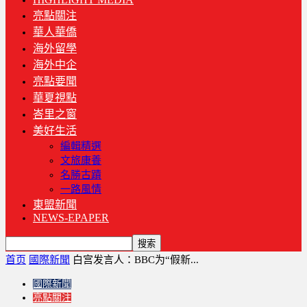
亮點關注
華人華僑
海外留學
海外中企
亮點要聞
華夏視點
峇里之窗
美好生活
編輯精選
文旅康養
名勝古蹟
一路風情
東盟新聞
NEWS-EPAPER
首页
國際新聞
白宫发言人：BBC为“假新...
國際新聞
亮點關注