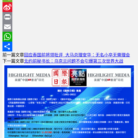
WeChat
Sina
Weibo
Print
Email
WhatsApp
前一篇文章
回应泰国前将领批评 大马总理安华：无名小卒无需理会
分
下一篇文章
北约前秘书长：乌克兰问题不会引爆第三次世界大战
享