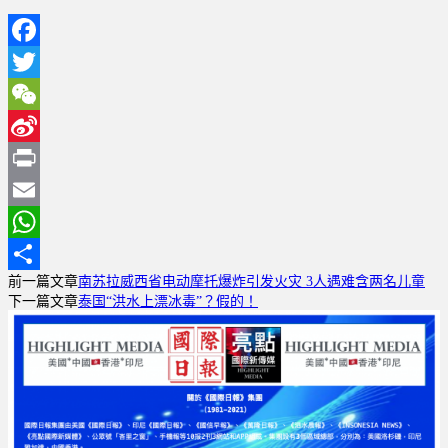
Facebook
Twitter
WeChat
Sina
Weibo
Print
Email
WhatsApp
前一篇文章
南苏拉威西省电动摩托爆炸引发火灾 3人遇难含两名儿童
分
下一篇文章
泰国“洪水上漂冰毒”？假的！
享