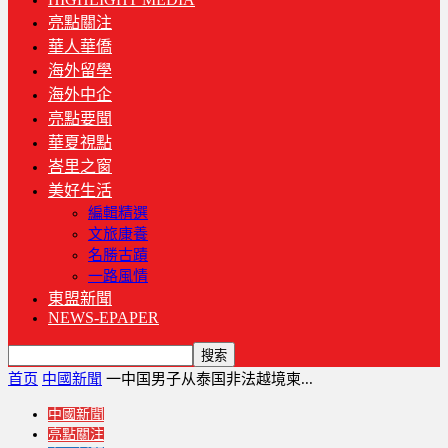
亮點關注
華人華僑
海外留學
海外中企
亮點要聞
華夏視點
峇里之窗
美好生活
編輯精選
文旅康養
名勝古蹟
一路風情
東盟新聞
NEWS-EPAPER
首页
中國新聞
一中国男子从泰国非法越境柬...
中國新聞
亮點關注