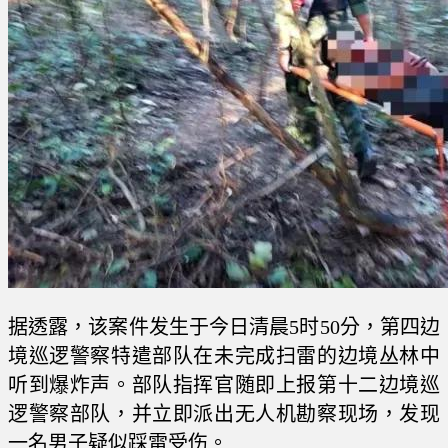
据透露，该案件发生于今日清晨5时50分，第四边
境巡逻警察特遣部队在未完成扫雷的边境丛林中
听到爆炸声。部队指挥官随即上报第十二边境巡
逻警察部队，并立即派出无人机勘察现场，发现
一名男子疑似踩雷受伤。