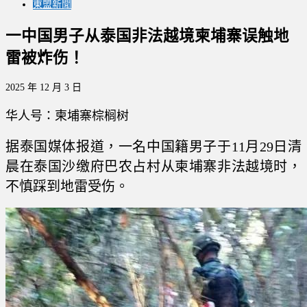
東盟新聞
一中国男子从泰国非法越境柬埔寨误触地
雷被炸伤！
2025 年 12 月 3 日
华人号：柬埔寨棕榈树
据泰国媒体报道，一名中国籍男子于11月29日清
晨在泰国沙缴府巴农占村从柬埔寨非法越境时，
不慎踩到地雷受伤。