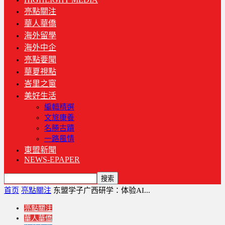
亮點關注
華人華僑
海外留學
海外中企
亮點要聞
華夏視點
峇里之窗
美好生活
編輯精選
文旅康養
名勝古蹟
一路風情
東盟新聞
NEWS-EPAPER
首页
亮點關注
东盟学子广西研学：体验AI...
亮點關注
華人華僑