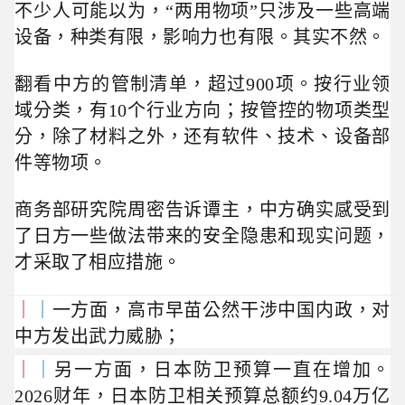
不少人可能以为，“两用物项”只涉及一些高端
设备，种类有限，影响力也有限。其实不然。
翻看中方的管制清单，超过900项。按行业领
域分类，有10个行业方向；按管控的物项类型
分，除了材料之外，还有软件、技术、设备部
件等物项。
商
务部研究院周密告诉谭主，
中方确实感受到
了日方一些做法带来的安全隐患和现实问题，
才采取了相应措施。
｜
｜
一方面，高市早苗公然干涉中国内政，对
中方发出武力威胁；
｜
｜
另一方面，日本防卫预算一直在增加。
2026财年，日本防卫相关预算总额约9.04万亿