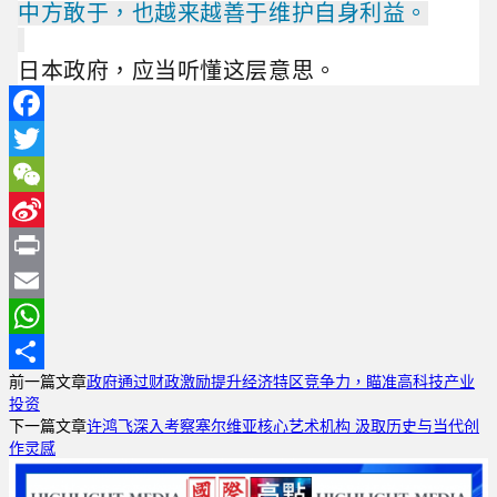
中方敢于
，也越来越善于维护自身利益。
日本政府，应当听懂这层意思。
Facebook
Twitter
WeChat
Sina
Weibo
Print
Email
WhatsApp
前一篇文章
政府通过财政激励提升经济特区竞争力，瞄准高科技产业
分
投资
享
下一篇文章
许鸿飞深入考察塞尔维亚核心艺术机构 汲取历史与当代创
作灵感