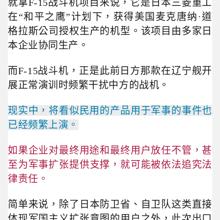
就拿F-15战斗机项目来说，它是日本三菱重工
在“和平之鹰”计划下，获得美国麦克唐纳·道
格拉斯公司授权生产的机型。该项目由多家日
本企业协同生产。
而F-15战斗机，
正是此前日方那款在辽宁舰开
展正常演训时频繁干扰中方的战机。
现实中，将看似
民用的产
品用于军事的事件也
已经频繁上演。
如果企业对
最终用途和最终用户
放任不管，甚
至为军事扩张提供支撑，就可能被依法追究法
律责任。
简单来说，除了日本防卫省、自卫队这类直接
体现军国主义扩张意图的用户之外，此次出口