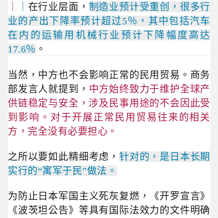
｜
｜
在行业层面，
制造业预计受重创，很多行
业的产出下降率预计超过5％，其中包括汽车
在内的运输用机械行业预计下降幅度高达
17.6％
。
当然，中方也不会影响正常的民用贸易。商务
部发言人就提到，
中方始终致力于维护全球产
供链稳定
与安全，涉及民事用途的不会因此受
到影响。对于开展正常民用贸易往来的相关
方，完全没有必要担心。
之所以要如此精细考虑，
针对的，是日本长期
实行的“
寓军于民
”做法。
为防止日本军国主义死灰复燃，《开罗宣言》
《波茨坦公告》等具有国际法效力的文件明确