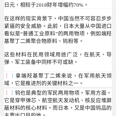
日元，相较于2018财年增幅约70%。
在这样的现实背景下，中国当然不可容忍步步
紧逼的安全威胁。此前，日本大量从中国进口
看似是“普通工业原料”的两用物项，例如端羟
基聚丁二烯聚合物原料、
钨粉等。
这些材料在民用领域用途广泛，在航天、导
弹、军工装备中同样不可或缺。
｜
｜
拿端羟基聚丁二烯来说，在军用航天领
域，它是推进剂的关键材料之一。
｜
｜
钨也是典型的军民两用物项。军用方面，
它是穿甲弹芯、
航空航天发动机、核反应堆屏
蔽材料的核心材料
。
而日本，又
是
中国钨品的
主要出口目的地
。