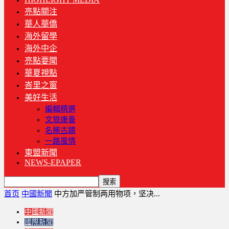
亮點關注
華人華僑
海外留學
海外中企
亮點要聞
華夏視點
峇里之窗
美好生活
編輯精選
文旅康養
名勝古蹟
一路風情
東盟新聞
NEWS-EPAPER
首页
中國新聞
中方加严管制两用物项，坚决...
中國新聞
國際新聞