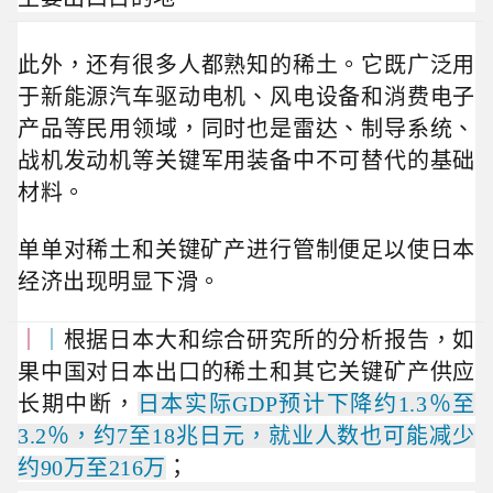
此外，还有很多人都熟知的稀土。它既广泛用
于新能源汽车驱动电机、风电设备和消费电子
产品等民用领域，同时也是雷达、制导系统、
战机
发动机等关键军用装备中不可替代的基础
材料。
单单
对稀土和关键矿产进行管制便足
以使日本
经济出现明显下滑。
｜
｜
根据日本大和综合研究所的分析报告，如
果中国对日本出口的稀土和其它关键矿产供应
长期中断，
日本实际GDP预计下降约1.3％至
3.2％，约7至18兆日元，就业人数也可能减少
约90万至216万
；