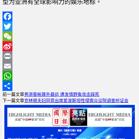
型为亚洲有全球影响力的娱乐地标。
Facebook
Twitter
WeChat
Sina
Weibo
Print
Email
WhatsApp
前一篇文章
男游客帐篷外晨运 遭发情野象攻击踩死
分
下一篇文章
克林顿夫妇同意出席爱泼斯坦性侵案众议院调查听证会
享