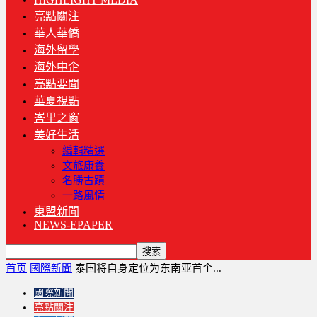
亮點關注
華人華僑
海外留學
海外中企
亮點要聞
華夏視點
峇里之窗
美好生活
編輯精選
文旅康養
名勝古蹟
一路風情
東盟新聞
NEWS-EPAPER
首页
國際新聞
泰国将自身定位为东南亚首个...
國際新聞
亮點關注