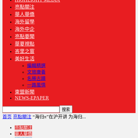
亮點關注
華人華僑
海外留學
海外中企
亮點要聞
華夏視點
峇里之窗
美好生活
編輯精選
文旅康養
名勝古蹟
一路風情
東盟新聞
NEWS-EPAPER
首页
亮點關注
“海归π”在沪开讲 为海归...
亮點關注
華人華僑