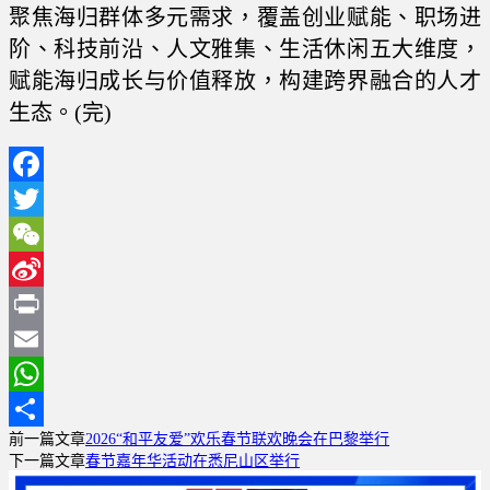
聚焦海归群体多元需求，覆盖创业赋能、职场进
阶、科技前沿、人文雅集、生活休闲五大维度，
赋能海归成长与价值释放，构建跨界融合的人才
生态。(完)
Facebook
Twitter
WeChat
Sina
Weibo
Print
Email
WhatsApp
前一篇文章
2026“和平友爱”欢乐春节联欢晚会在巴黎举行
分
下一篇文章
春节嘉年华活动在悉尼山区举行
享