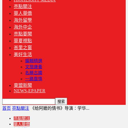
亮點關注
華人華僑
海外留學
海外中企
亮點要聞
華夏視點
峇里之窗
美好生活
編輯精選
文旅康養
名勝古蹟
一路風情
東盟新聞
NEWS-EPAPER
首页
亮點關注
《给阿嬷的情书》导演：学华...
亮點關注
華人華僑