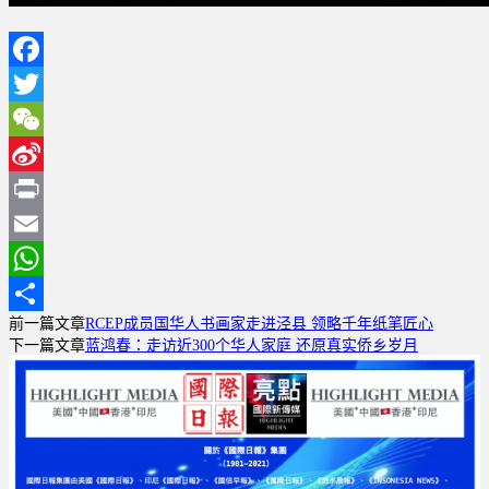
Facebook
Twitter
WeChat
Sina
Weibo
Print
Email
WhatsApp
前一篇文章
RCEP成员国华人书画家走进泾县 领略千年纸笔匠心
分
下一篇文章
蓝鸿春：走访近300个华人家庭 还原真实侨乡岁月
享