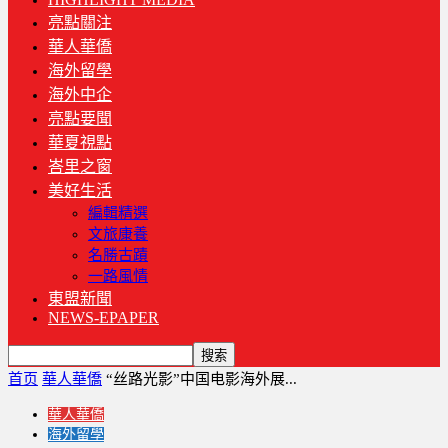
亮點關注
華人華僑
海外留學
海外中企
亮點要聞
華夏視點
峇里之窗
美好生活
編輯精選
文旅康養
名勝古蹟
一路風情
東盟新聞
NEWS-EPAPER
首页
華人華僑
“丝路光影”中国电影海外展...
華人華僑
海外留學