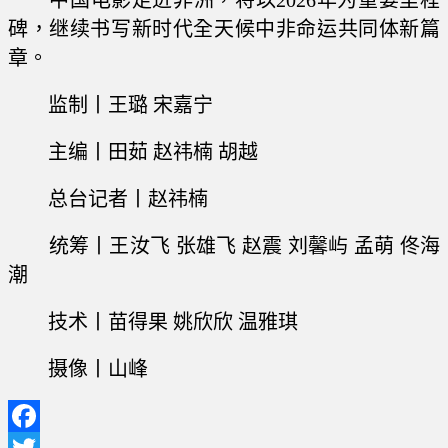
中国电影走进非洲，将以2026年为重要里程
碑，继续书写新时代全天候中非命运共同体新篇
章。
监制丨王璐 宋嘉宁
主编丨田茹 赵祎楠 胡越
总台记者丨赵祎楠
统筹丨王汝飞 张雄飞 赵震 刘馨屿 孟萌 佟海
潮
技术丨苗得果 姚欣欣 温雅琪
摄像丨山峰