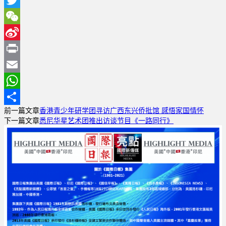
Facebook
Twitter
WeChat
Sina
Weibo
Print
Email
WhatsApp
前一篇文章
香港青少年研学团寻访广西东兴侨批馆 感悟家国情怀
分
下一篇文章
悉尼华星艺术团推出访谈节目《一路同行》
享