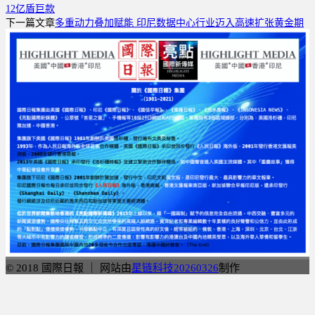
12亿盾巨款
享
下一篇文章
多重动力叠加赋能 印尼数据中心行业迈入高速扩张黄金期
© 2018 國際日報 ｜ 网站由
星链科技20260326
制作