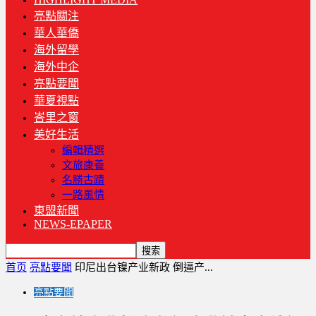
亮點關注
華人華僑
海外留學
海外中企
亮點要聞
華夏視點
峇里之窗
美好生活
編輯精選
文旅康養
名勝古蹟
一路風情
東盟新聞
NEWS-EPAPER
首页
亮點要聞
印尼出台镍产业新政 倒逼产...
亮點要聞