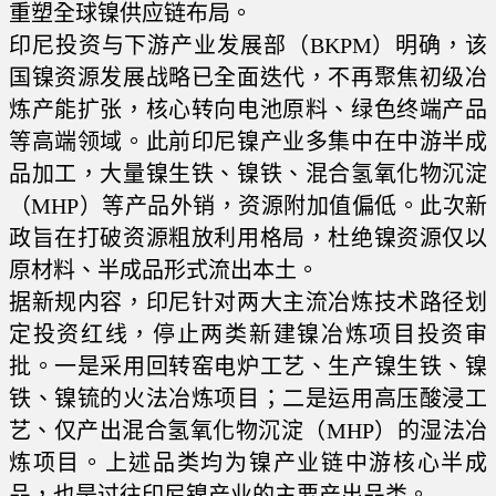
重塑全球镍供应链布局。
印尼投资与下游产业发展部（BKPM）明确，该
国镍资源发展战略已全面迭代，不再聚焦初级冶
炼产能扩张，核心转向电池原料、绿色终端产品
等高端领域。此前印尼镍产业多集中在中游半成
品加工，大量镍生铁、镍铁、混合氢氧化物沉淀
（MHP）等产品外销，资源附加值偏低。此次新
政旨在打破资源粗放利用格局，杜绝镍资源仅以
原材料、半成品形式流出本土。
据新规内容，印尼针对两大主流冶炼技术路径划
定投资红线，停止两类新建镍冶炼项目投资审
批。一是采用回转窑电炉工艺、生产镍生铁、镍
铁、镍锍的火法冶炼项目；二是运用高压酸浸工
艺、仅产出混合氢氧化物沉淀（MHP）的湿法冶
炼项目。上述品类均为镍产业链中游核心半成
品，也是过往印尼镍产业的主要产出品类。