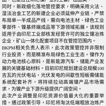
同时，新政细化落地管控要求，明确采用火法、
湿法冶金工艺的新建企业必须延伸产业链，严禁
布局单一半成品产线，需向电池主材、绿色工业
零部件、镍基终端成品等下游领域拓展。该规则
适用于由印尼工业部核发经营许可的独立镍冶炼
企业，矿山一体化配套项目不在管控范围内。
BKPM相关负责人表示，此次政策管控并非限制
行业投资，而是精准布局绿色工业生态。镍作为
动力电池核心原料，是新能源汽车、储能产业发
展的关键基础材料。目前印尼规划建设总规模100
吉瓦的光伏电站，光伏发电的间歇性短板需储能
系统配套补齐，将持续拉动高端镍产品市场需
求，为镍产业下游升级提供广阔空间。
此次产业调整是印尼资源价值最大化的重要举
措。通过政策引导，印尼将淘汰低端粗放冶炼产