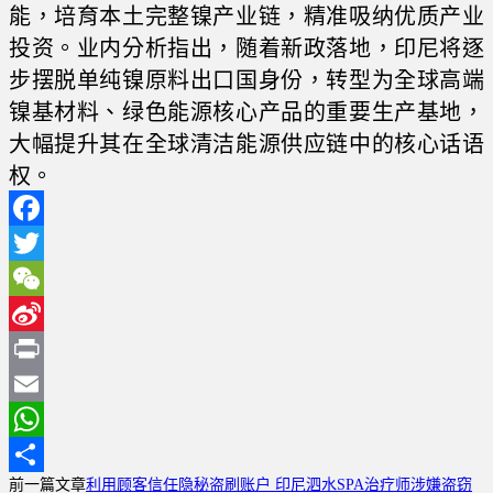
能，培育本土完整镍产业链，精准吸纳优质产业
投资。业内分析指出，随着新政落地，印尼将逐
步摆脱单纯镍原料出口国身份，转型为全球高端
镍基材料、绿色能源核心产品的重要生产基地，
大幅提升其在全球清洁能源供应链中的核心话语
权。
Facebook
Twitter
WeChat
Sina
Weibo
Print
Email
WhatsApp
前一篇文章
利用顾客信任隐秘盗刷账户 印尼泗水SPA治疗师涉嫌盗窃
分