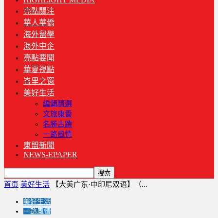
亮點關注
華人華僑
海外留學
海外中企
亮點要聞
華夏視點
峇里之窗
美好生活
編輯精選
文旅康養
名勝古蹟
一路風情
東盟新聞
NEWS-EPAPER
首页
美好生活
【大美广东·中印尼双语】（...
美好生活
一路風情