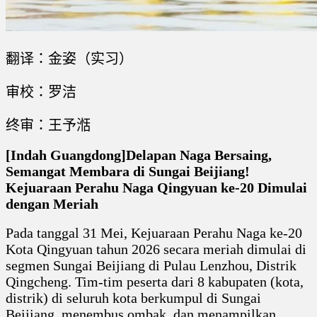
翻译：金姿（实习）
审校：罗洁
终审：王予湉
[Indah Guangdong]Delapan Naga Bersaing,
Semangat Membara di Sungai Beijiang!
Kejuaraan Perahu Naga Qingyuan ke-20 Dimulai
dengan Meriah
Pada tanggal 31 Mei, Kejuaraan Perahu Naga ke-20
Kota Qingyuan tahun 2026 secara meriah dimulai di
segmen Sungai Beijiang di Pulau Lenzhou, Distrik
Qingcheng. Tim-tim peserta dari 8 kabupaten (kota,
distrik) di seluruh kota berkumpul di Sungai
Beijiang, menembus ombak, dan menampilkan