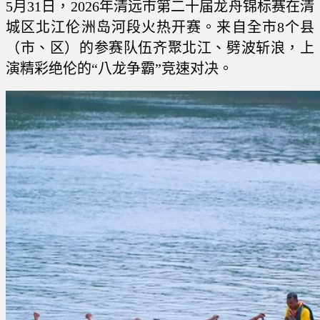
5月31日，2026年清远市第二十届龙舟锦标赛在清
城区北江伦洲岛河段火热开赛。来自全市8个县
（市、区）的参赛队伍齐聚北江、劈波斩浪，上
演精彩绝伦的“八龙争霸”竞速对决。