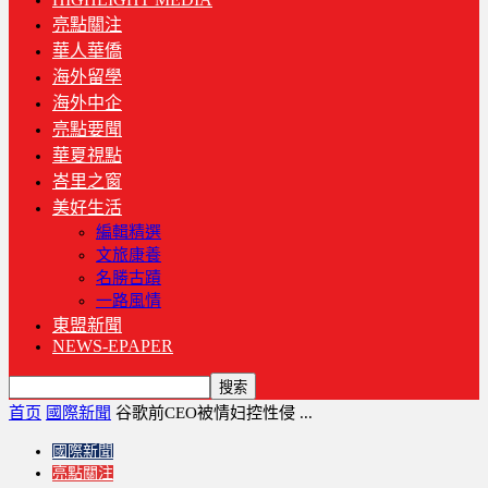
亮點關注
華人華僑
海外留學
海外中企
亮點要聞
華夏視點
峇里之窗
美好生活
編輯精選
文旅康養
名勝古蹟
一路風情
東盟新聞
NEWS-EPAPER
首页
國際新聞
谷歌前CEO被情妇控性侵 ...
國際新聞
亮點關注