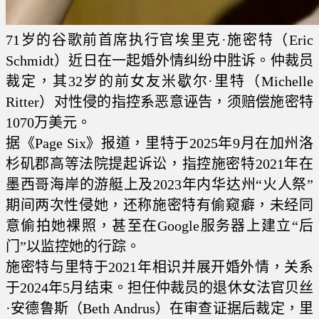
71岁的谷歌前首席执行官埃里克·施密特（Eric
Schmidt）近日在一起婚外情纠纷中胜诉。仲裁员
裁定，其32岁的前女友米歇尔·里特（Michelle
Ritter）对性侵的指控系恶意诬告，须赔偿施密特
1070万美元。
据《Page Six》报道，里特于2025年9月在加州洛
杉矶郡高等法院提起诉讼，指控施密特2021年在
墨西哥海岸的游艇上及2023年内华达州“火人祭”
期间两次性侵她，还称施密特有偷窥癖，未经同
意偷拍她裸照，甚至在Google服务器上建立“后
门”以监控她的行踪。
施密特与里特于2021年相识并展开婚外情，关系
于2024年5月结束。担任仲裁员的退休女法官贝丝
·安德鲁斯（Beth Andrus）在审查证据后裁定，里