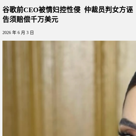
谷歌前CEO被情妇控性侵 仲裁员判女方诬
告须赔偿千万美元
2026 年 6 月 3 日