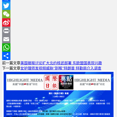
Facebook
Twitter
WeChat
Sina
Weibo
Print
Email
WhatsApp
前一篇文章
美国据报讨论扩大北约核武部署 东欧盟国表现兴趣
分
下一篇文章
女护理师发视频威胁“割喉”特朗普 特勤局介入调查
享