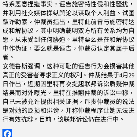
特系恶意捏造事实，诬告施密特性侵和性骚扰，
并利用社交媒体操纵舆论以谋取个人利益、试图
敲诈勒索。仲裁员指出，里特此前曾与施密特达
成和解协议，其中明确载明双方所有关系均为自
愿，从未受到任何胁迫。里特要么是在和解协议
中作伪证，要么就是诬告，仲裁员认定其属于后
者。
安德鲁斯强调，这种可耻的诬告行为会损害其他
真正的受害者寻求正义的权利。仲裁结果于4月29
日作出，近期因里特再次提起联邦诉讼质疑仲裁
结果而对外曝光。里特在推翻仲裁的诉讼中称，
自己未被允许提供相关证据，斥责仲裁员的说法
是对她的贬损和诽谤，并称仲裁程序让她无法进
行有效抗辩。目前，该联邦诉讼仍在进行中。