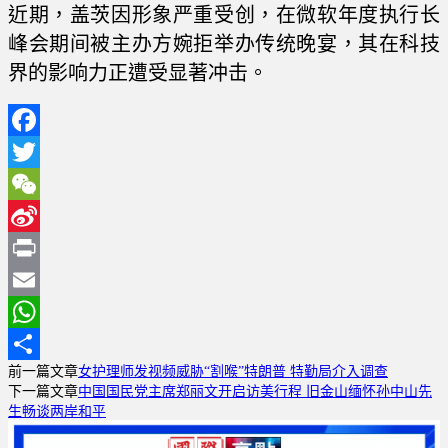
近期，盖茨因形象严重受创，在微软年度执行长
峰会期间被主办方婉拒举办传统晚宴，其在科技
界的影响力正遭受显著冲击。
Facebook
Twitter
WeChat
Sina
Weibo
Print
Email
WhatsApp
前一篇文章
女护理师发视频威胁“割喉”特朗普 特勤局介入调查
分
下一篇文章
中国国民党主席郑丽文开启访美行程 旧金山缅怀孙中山先
享
生畅谈两岸和平