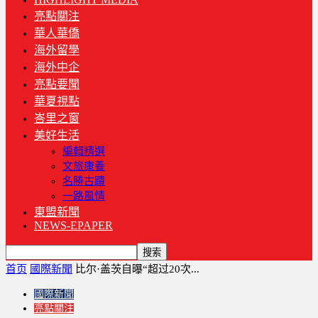
亮點關注
華人華僑
海外留學
海外中企
亮點要聞
華夏視點
峇里之窗
美好生活
編輯精選
文旅康養
名勝古蹟
一路風情
東盟新聞
NEWS-EPAPER
首页
國際新聞
比尔·盖茨自曝“超过20次...
國際新聞
亮點關注