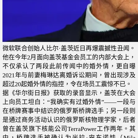
微软联合创始人比尔·盖茨近日再爆震撼性丑闻。
他在今年2月面向盖茨基金会员工的内部大会上，
不仅承认了两段此前传闻中的婚外情，更自曝
2021年与前妻梅琳达离婚诉讼期间，曾出现涉及
超过20起婚外情的指控，令在场员工震惊不已。
据《华尔街日报》获取的录音显示，盖茨在大会
上向员工坦白：“我确实有过婚外情”——一段与
在桥牌赛事中结识的俄罗斯桥牌选手；另一段则
是通过商务活动认识的俄罗斯核物理学家，后者
曾在盖茨旗下核能公司TerraPower工作两年。其
中，桥牌选手被确认为米拉·安东诺娃（Mila