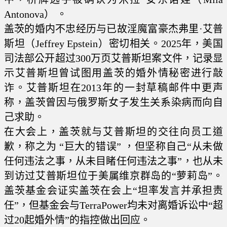
Antonova） 。
盖茨的婚内不忠经历与已故淫魔富豪杰弗里·艾普
斯坦（Jeffrey Epstein）密切相关。2025年，美国
司法部公开超过300万页艾普斯坦案文件，记录显
示艾普斯坦曾试图用盖茨的婚外情秘密进行敲
诈。艾普斯坦在2013年的一封草稿邮件中更声
称，盖茨曾因与俄罗斯女子发生关系染病而向自
己求助。
在大会上，盖茨就与艾普斯坦的交往向员工道
歉，称之为 “巨大的错误” ，但坚称自己“从未做
任何违法之事，从未目睹任何违法之事”，也从未
到访过艾普斯坦位于美属维京群岛的“萝莉岛”。
盖茨基金会证实盖茨在会上“坦率发言并承担责
任”，但基金会与TerraPower均未对离婚诉讼中“超
过20起婚外情”的指控做出回应。