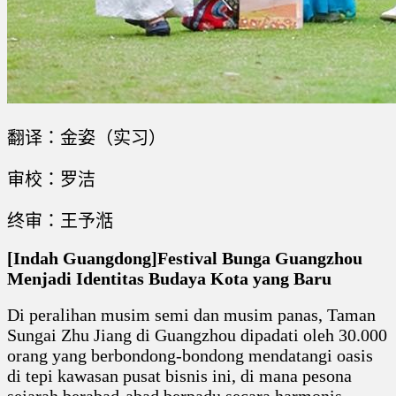
翻译：金姿（实习）
审校：罗洁
终审：王予湉
[Indah Guangdong]Festival Bunga Guangzhou
Menjadi Identitas Budaya Kota yang Baru
Di peralihan musim semi dan musim panas, Taman
Sungai Zhu Jiang di Guangzhou dipadati oleh 30.000
orang yang berbondong-bondong mendatangi oasis
di tepi kawasan pusat bisnis ini, di mana pesona