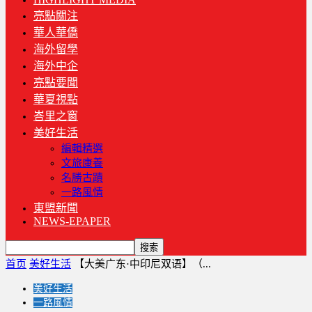
亮點關注
華人華僑
海外留學
海外中企
亮點要聞
華夏視點
峇里之窗
美好生活
編輯精選
文旅康養
名勝古蹟
一路風情
東盟新聞
NEWS-EPAPER
首页
美好生活
【大美广东·中印尼双语】（...
美好生活
一路風情