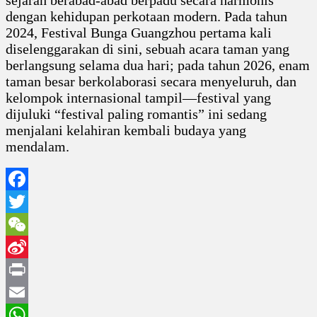
sejarah berabad-abad berpadu secara harmonis
dengan kehidupan perkotaan modern. Pada tahun
2024, Festival Bunga Guangzhou pertama kali
diselenggarakan di sini, sebuah acara taman yang
berlangsung selama dua hari; pada tahun 2026, enam
taman besar berkolaborasi secara menyeluruh, dan
kelompok internasional tampil—festival yang
dijuluki “festival paling romantis” ini sedang
menjalani kelahiran kembali budaya yang
mendalam.
Facebook
Twitter
WeChat
Sina
Weibo
Print
Email