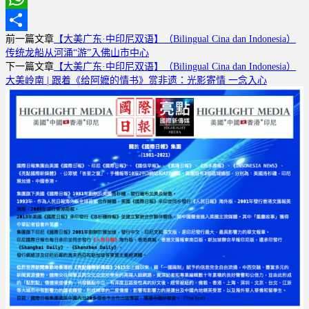
WhatsApp
前一篇文章
【大美广东·中印尼双语】（Bilingual Cina dan Indonesia）
分
传统龙船从河涌“游”入佛山市中心
享
下一篇文章
【大美广东·中印尼双语】（Bilingual Cina dan Indonesia）
大美岭南 | 跟着《给阿嬷的情书》赏非遗：光影寄情 一念入心