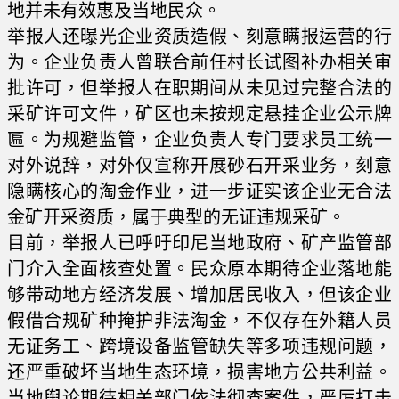
地并未有效惠及当地民众。
举报人还曝光企业资质造假、刻意瞒报运营的行
为。企业负责人曾联合前任村长试图补办相关审
批许可，但举报人在职期间从未见过完整合法的
采矿许可文件，矿区也未按规定悬挂企业公示牌
匾。为规避监管，企业负责人专门要求员工统一
对外说辞，对外仅宣称开展砂石开采业务，刻意
隐瞒核心的淘金作业，进一步证实该企业无合法
金矿开采资质，属于典型的无证违规采矿。
目前，举报人已呼吁印尼当地政府、矿产监管部
门介入全面核查处置。民众原本期待企业落地能
够带动地方经济发展、增加居民收入，但该企业
假借合规矿种掩护非法淘金，不仅存在外籍人员
无证务工、跨境设备监管缺失等多项违规问题，
还严重破坏当地生态环境，损害地方公共利益。
当地舆论期待相关部门依法彻查案件，严厉打击