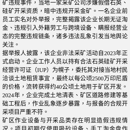
矿违规事件，当地一家采矿公司涉嫌假借石英、
硅矿开采资质，暗中违规开采金矿。一名企业前
员工实名对外举报，完整揭露该企业长期无证淘
金、违规引入外籍劳工与跨境设备、瞒报经营业
态的完整违规链条，诸多违法乱象引发当地舆论
关注。
据举报人披露，该企业非法采矿活动自2023年正
式启动。企业工作人员以持有合法石英硅矿开采
经营许可证（IUP）为幌子，委托其对接当地村民
洽谈土地租赁事宜，最终以每公顷2500万印尼盾
的价格，流转获得约40公顷土地用于矿区开发。
2024年，企业完成土地清表、矿区道路修建等基
础工程后，作业乱象逐步暴露，与报备的合规开
采项目严重不符。
矿区作业设备与开采品类存在明显造假违规情
况。项目初期仅使用吸砂设备、手工淘金盘作