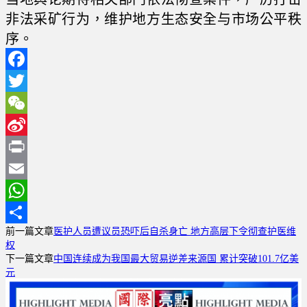
非法采矿行为，维护地方生态安全与市场公平秩
序。
Facebook
Twitter
WeChat
Sina
Weibo
Print
Email
WhatsApp
前一篇文章
医护人员遭议员恐吓后自杀身亡 地方高层下令彻查护医维
分
权
享
下一篇文章
中国连续成为我国最大贸易逆差来源国 累计突破101.7亿美
元