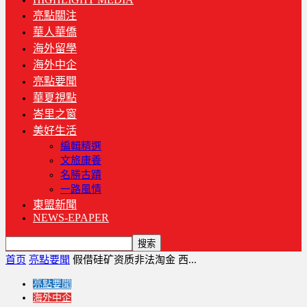
亮點關注
華人華僑
海外留學
海外中企
亮點要聞
華夏視點
峇里之窗
美好生活
編輯精選
文旅康養
名勝古蹟
一路風情
東盟新聞
NEWS-EPAPER
首页
亮點要聞
假借硅矿资质非法淘金 西...
亮點要聞
海外中企