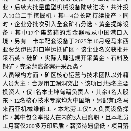
业，后续大批量重型机械设备陆续进场，共计投
入10台二手挖掘机，其中4台长期持续投产。同
时，企业分批次引入全套矿石分选、黄金提炼设
备，其中17个集装箱的淘金器械从中国港口入
境，另有一卡车配套设备于2025年10月经马来西
亚贾戈伊巴邦口岸运抵矿区。该企业名义获批开
采石英、硅矿，实际大肆违规开采黄金、石料及
铜矿，完全背离备案开采品类。
人员架构方面，矿区核心运营与技术团队以外籍
人员为主，合规用工漏洞突出。该项目共5名主要
投资人，仅1名本土坤甸籍负责人，其余4名大股
东、12名核心技术专家均为中国籍，另配有1名马
来西亚机械维修工。本地劳工仅5人负责设备操
作，其中包含举报人在内的3人已离职，且本地员
工月薪仅200多万印尼盾，薪资待遇偏低，项目落