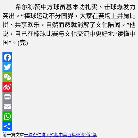
希尔称赞中方球员基本功扎实、击球爆发力
突出。“棒球运动不分国界，大家在赛场上并肩比
拼、共享欢乐，自然而然就消解了文化隔阂。”他
说，自己在棒球比赛与文化交流中更好地“读懂中
国”。(完)
Facebook
Twitter
WeChat
Sina
Weibo
Print
Email
WhatsApp
前一篇文章
一块杏仁饼，架起中美百年交流“侨”梁
分