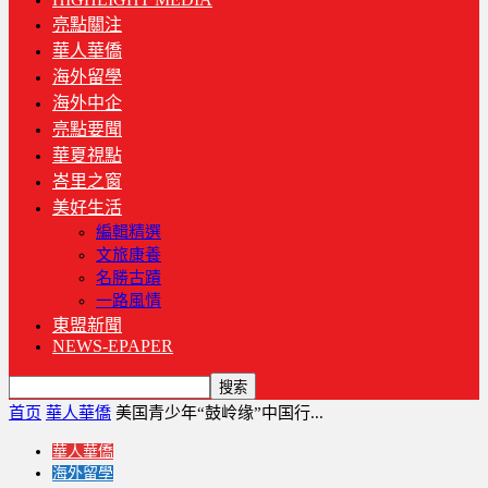
亮點關注
華人華僑
海外留學
海外中企
亮點要聞
華夏視點
峇里之窗
美好生活
編輯精選
文旅康養
名勝古蹟
一路風情
東盟新聞
NEWS-EPAPER
首页
華人華僑
美国青少年“鼓岭缘”中国行...
華人華僑
海外留學