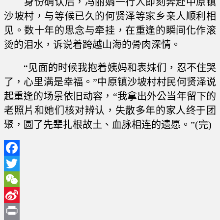
身份确认后，冯丽娟一行人即刻奔赴中原镇
沙坡村，与等候已久的何贤泽等家乡亲人顺利相
见。数十年的思念与牵挂，在重逢的瞬间化作滚
烫的泪水，诉说着跨越山海的骨肉深情。
“见面的时候我抱着姨妈和表妹们，忍不住哭
了，心里满是幸福。”中原镇沙坡村村民何贤泽说
起重逢的场景依旧动容，“我拿出外公当年留下的
老照片和她们核对辨认，失散多年的家人终于团
聚，圆了先辈扎根故土、血脉相连的遗愿。”(完)
Facebook
Twitter
WeChat
Sina