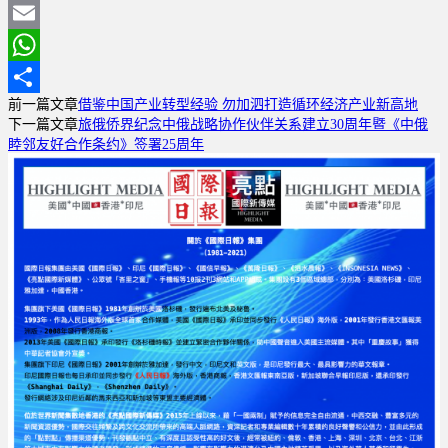
Weibo
Print
Email
WhatsApp
前一篇文章
借鉴中国产业转型经验 勿加泗打造循环经济产业新高地
分
下一篇文章
旅俄侨界纪念中俄战略协作伙伴关系建立30周年暨《中俄
享
睦邻友好合作条约》签署25周年