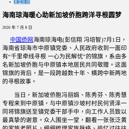
東盟新聞
海南琼海暖心助新加坡侨胞跨洋寻根圆梦
2026 年 7 月 8 日
中国侨网
海南琼海电(彭信翔 冯培智)7月1日，
海南省琼海市中原镇党委、人民政府收到一面印
有“千里牵线寻根 一心为民解忧”的锦旗，系由多
名新加坡侨胞与中原镇本地居民共同敬赠。这面
锦旗的背后，是一段跨越数十年、横跨中新两地
的寻根故事。
当日，新加坡侨胞冯丽娟、陈秀芬、陈秀慧
专程来到中原镇，与中原镇沙坡村村民何贤泽一
同将锦旗送至镇党委干部手中，向工作人员致以
最真挚的谢意。众人围坐一堂，翻看一张张泛黄
的家族老照片，细细梳理家族脉络、追忆过往往