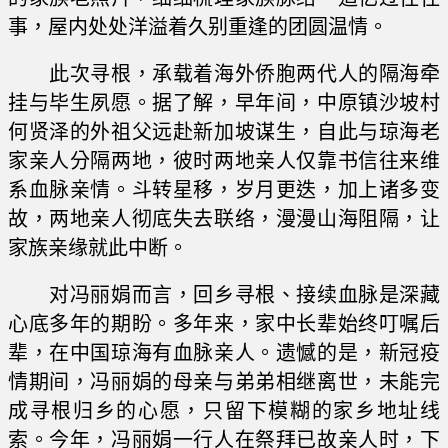
事，屋内处处洋溢着久别重逢的团圆温情。
此次寻根，承载着海外侨胞两代人的隔海牵
挂与毕生夙愿。据了解，早年间，中原镇沙坡村
何贤泽的外祖父远赴新加坡谋生，自此与琼海老
家亲人分隔两地，彼时两地亲人仅靠书信往来维
系血脉亲情。斗转星移，岁月更迭，加上诸多变
故，两地亲人彻底失去联络，漫漫山海阻隔，让
家族亲缘就此中断。
对冯丽娟而言，回乡寻根、接续血脉是深藏
心底多年的期盼。多年来，家中长辈始终叮嘱后
辈，在中国琼海有血脉亲人。遗憾的是，新冠疫
情期间，冯丽娟的母亲与弟弟相继离世，未能完
成寻根归乡的心愿，只留下模糊的家乡地址线
索。今年，冯丽娟一行人在祭拜已故亲人时，下