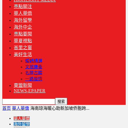
亮點關注
華人華僑
海外留學
海外中企
亮點要聞
華夏視點
峇里之窗
美好生活
編輯精選
文旅康養
名勝古蹟
一路風情
東盟新聞
NEWS-EPAPER
首页
華人華僑
海南琼海暖心助新加坡侨胞跨...
華人華僑
海外留學