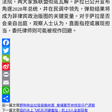
法院，两大家族联盟彻底瓦解。萨拉已公开宣布
角逐2028年总统，并在民调中领先，弹劾结果将
成为菲律宾政治版图的关键变量。对于萨拉是否
会亲自出庭，观察人士认为，直面指控或展现担
当，委托律师则可能被视作回避。
Facebook
Twitter
WeChat
Sina
Weibo
Print
Email
WhatsApp
前一篇文章
野狗拖出垃圾袋揭命案 柬埔寨荒地惊现分尸遗骸
分
下一篇文章
纽约水上飞机东河硬着陆，机上8人全部获救