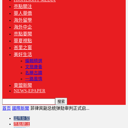
亮點關注
華人華僑
海外留學
海外中企
亮點要聞
華夏視點
峇里之窗
美好生活
編輯精選
文旅康養
名勝古蹟
一路風情
東盟新聞
NEWS-EPAPER
首页
國際新聞
菲律宾副总统弹劾审判正式启...
國際新聞
亮點關注