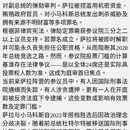
对副总统的弹劾审判。萨拉被控滥用机密资金、
贿赂政府官员、对小马科斯总统发出刺杀威胁及
拥有来源不明财富等多项罪名。
根据菲律宾宪法，弹劾定罪需获参议院三分之二
以上议员支持。若罪名成立，萨拉将被即时解职
并可能永久丧失担任公职资格，从而阻断其2028
年总统竞选之路。然而，参议院投票门槛的计算
基准存在法律争议——是以全体24席还是实际具
投票权人数为准，这成为庭审首日焦点。
当前亲萨拉阵营的参议员中，有人因国际刑事法
院通缉而失踪，有人涉贪遭押，更有一人在开庭
前被反贪法庭下令逮捕，这些变数或影响有效票
数及定罪门槛。
萨拉与小马科斯自2022年搭档胜选后因政治理念
分歧决裂，随着前总统杜特尔特被移送国际刑事