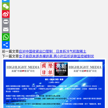
Twitter
WeChat
Sina
Weibo
Print
Email
WhatsApp
前一篇文章
应对中国收紧出口管制 日本拆冷气机取稀土
分
下一篇文章
女子偷窃未遂赤裸逃离 两小时后折返删监控被制伏
享