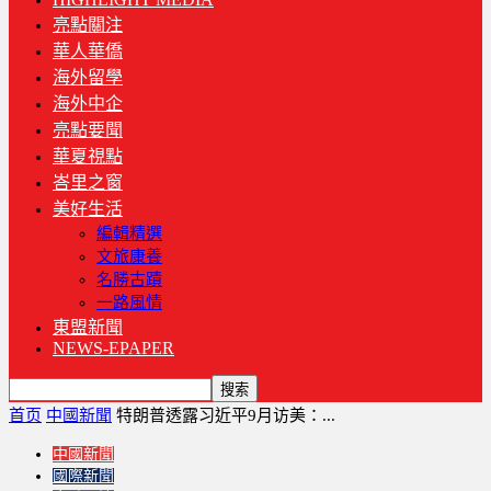
亮點關注
華人華僑
海外留學
海外中企
亮點要聞
華夏視點
峇里之窗
美好生活
編輯精選
文旅康養
名勝古蹟
一路風情
東盟新聞
NEWS-EPAPER
首页
中國新聞
特朗普透露习近平9月访美：...
中國新聞
國際新聞