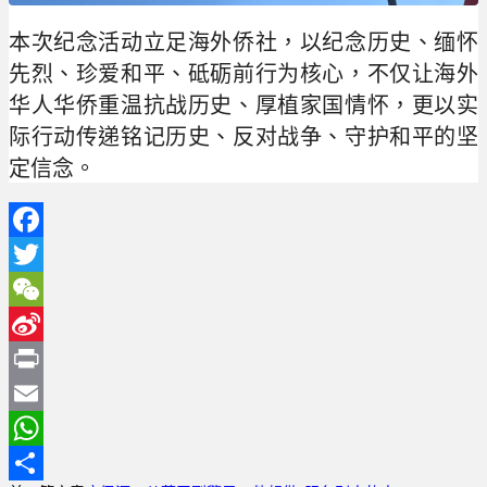
本次纪念活动立足海外侨社，以纪念历史、缅怀
先烈、珍爱和平、砥砺前行为核心，不仅让海外
华人华侨重温抗战历史、厚植家国情怀，更以实
际行动传递铭记历史、反对战争、守护和平的坚
定信念。
Facebook
Twitter
WeChat
Sina
Weibo
Print
Email
WhatsApp