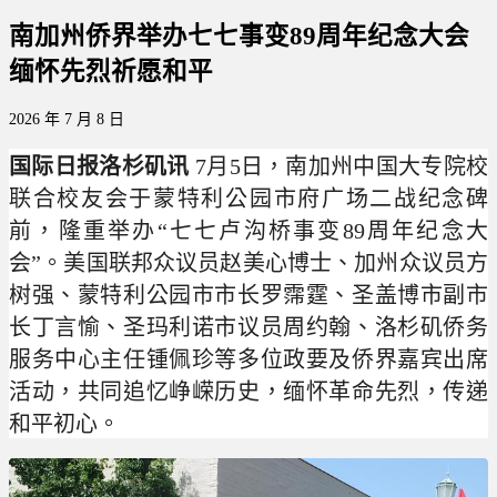
南加州侨界举办七七事变89周年纪念大会
缅怀先烈祈愿和平
2026 年 7 月 8 日
国际日报洛杉矶讯
7月5日，南加州中国大专院校
联合校友会于蒙特利公园市府广场二战纪念碑
前，隆重举办“七七卢沟桥事变89周年纪念大
会”。美国联邦众议员赵美心博士、加州众议员方
树强、蒙特利公园市市长罗霈霆、圣盖博市副市
长丁言愉、圣玛利诺市议员周约翰、洛杉矶侨务
服务中心主任锺佩珍等多位政要及侨界嘉宾出席
活动，共同追忆峥嵘历史，缅怀革命先烈，传递
和平初心。