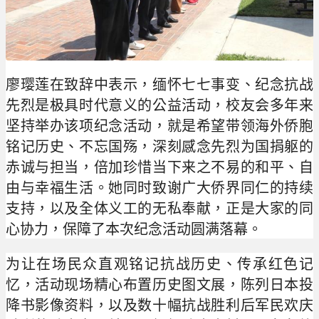
廖璎莲在致辞中表示，缅怀七七事变、纪念抗战
先烈是极具时代意义的公益活动，校友会多年来
坚持举办该项纪念活动，就是希望带领海外侨胞
铭记历史、不忘国殇，深刻感念先烈为国捐躯的
赤诚与担当，倍加珍惜当下来之不易的和平、自
由与幸福生活。她同时致谢广大侨界同仁的持续
支持，以及全体义工的无私奉献，正是大家的同
心协力，保障了本次纪念活动圆满落幕。
为让在场民众直观铭记抗战历史、传承红色记
忆，活动现场精心布置历史图文展，陈列日本投
降书影像资料，以及数十幅抗战胜利后军民欢庆