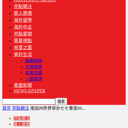
亮點關注
華人華僑
海外留學
海外中企
亮點要聞
華夏視點
峇里之窗
美好生活
編輯精選
文旅康養
名勝古蹟
一路風情
東盟新聞
NEWS-EPAPER
首页
亮點關注
南加州侨界举办七七事变89...
亮點關注
華人華僑