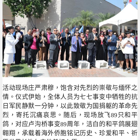
活动现场庄严肃穆，饱含对先烈的崇敬与缅怀之
情。仪式伊始，全体人员为七七事变中牺牲的抗
日军民静默一分钟，以此致敬为国捐躯的革命先
烈，寄托沉痛哀思。随后，现场放飞89只和平
鸽，对应卢沟桥事变89周年，洁白的和平鸽展翅
翱翔，承载着海外侨胞铭记历史、珍爱和平、祈