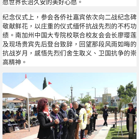
愿世界长治久安的美好心愿。
纪念仪式上，参会各侨社嘉宾依次向二战纪念碑
敬献鲜花，以庄重的仪式缅怀抗战先烈的不朽功
绩。南加州中国大专院校联合校友会会长廖璎莲
及现场贵宾先后登台致辞，回望那段风雨如晦的
抗战岁月，感悟先烈们舍生取义、卫国抗争的崇
高精神。